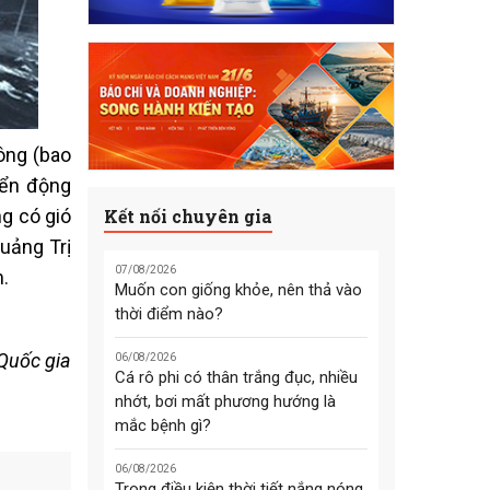
ông (bao
iển động
Kết nối chuyên gia
ng có gió
uảng Trị
07/08/2026
m.
Muốn con giống khỏe, nên thả vào
thời điểm nào?
Quốc gia
06/08/2026
Cá rô phi có thân trắng đục, nhiều
nhớt, bơi mất phương hướng là
mắc bệnh gì?
06/08/2026
Trong điều kiện thời tiết nắng nóng