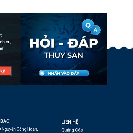
t
ch vụ,
hể
 BẮC
LIÊN HỆ
10 Nguyễn Công Hoan,
Quảng Cáo