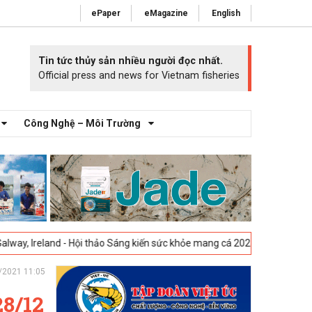
ePaper
eMagazine
English
Tin tức thủy sản nhiều người đọc nhất.
Official press and news for Vietnam fisheries
Công Nghệ – Môi Trường
 - Hội thảo Sáng kiến sức khỏe mang cá 2025 -
23-04-2025
Vigo, Tây B
/2021 11:05
28/12