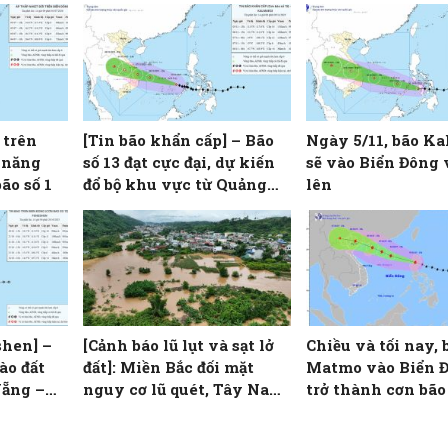
 trên
[Tin bão khẩn cấp] – Bão
Ngày 5/11, bão K
 năng
số 13 đạt cực đại, dự kiến
sẽ vào Biển Đông
ão số 1
đổ bộ khu vực từ Quảng
lên
Ngãi đến Đắk Lắk
shen] –
[Cảnh báo lũ lụt và sạt lở
Chiều và tối nay, 
ào đất
đất]: Miền Bắc đối mặt
Matmo vào Biển 
Nẵng –
nguy cơ lũ quét, Tây Nam
trở thành cơn bão 
Bộ lũ lên theo triều cường