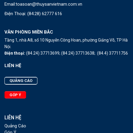
Email:
toasoan@thuysanvietnam.com.vn
Điện Thoại:
(84.28) 62777 616
VĂN PHÒNG MIỀN BẮC
Tầng 1, nhà A8, số 10 Nguyễn Công Hoan, phường Giảng Võ, TP Hà
Nội.
Điện thoại:
(84.24) 37713699;
(84.24) 37713638;
(84.4) 37711756
LIÊN HỆ
QUẢNG CÁO
GÓP Ý
LIÊN HỆ
Quảng Cáo
Góp Ý