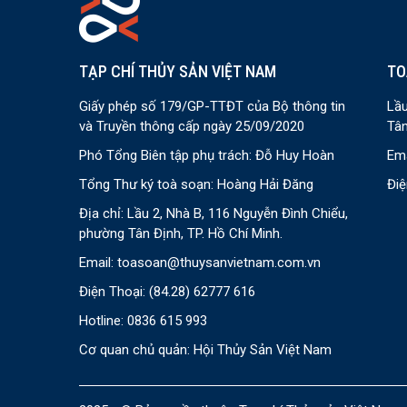
TẠP CHÍ THỦY SẢN VIỆT NAM
TO
Giấy phép số 179/GP-TTĐT của Bộ thông tin
Lầu
và Truyền thông cấp ngày 25/09/2020
Tân
Phó Tổng Biên tập phụ trách: Đỗ Huy Hoàn
Ema
Tổng Thư ký toà soạn: Hoàng Hải Đăng
Điệ
Địa chỉ: Lầu 2, Nhà B, 116 Nguyễn Đình Chiểu,
phường Tân Định, TP. Hồ Chí Minh.
Email:
toasoan@thuysanvietnam.com.vn
Điện Thoại:
(84.28) 62777 616
Hotline: 0836 615 993
Cơ quan chủ quản: Hội Thủy Sản Việt Nam