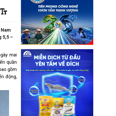
a Nam
g 5,5 –
ngày mai
iển quần
(bao gồm
ển động,