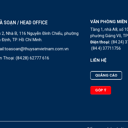
VĂN PHÒNG MIỀN
À SOẠN / HEAD OFFICE
Tầng 1, nhà A8, số 
 2, Nhà B, 116 Nguyễn Đình Chiểu, phường
phường Giảng Võ, TP 
 Định, TP. Hồ Chí Minh.
Điện thoại:
(84.24) 
(84.4) 37711756
il:
toasoan@thuysanvietnam.com.vn
n Thoại:
(84.28) 62777 616
LIÊN HỆ
QUẢNG CÁO
GÓP Ý