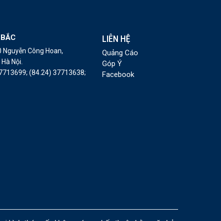
 BẮC
LIÊN HỆ
10 Nguyễn Công Hoan,
Quảng Cáo
Hà Nội.
Góp Ý
37713699;
(84.24) 37713638;
Facebook