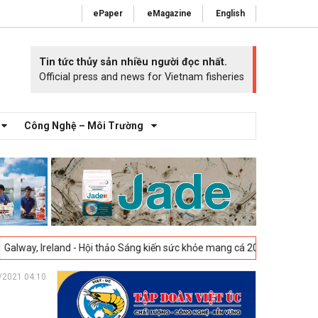
ePaper
eMagazine
English
Tin tức thủy sản nhiều người đọc nhất.
Official press and news for Vietnam fisheries
Công Nghệ – Môi Trường
and - Hội thảo Sáng kiến sức khỏe mang cá 2025 -
23-04-2025
Vigo, Tâ
/2021 04:10