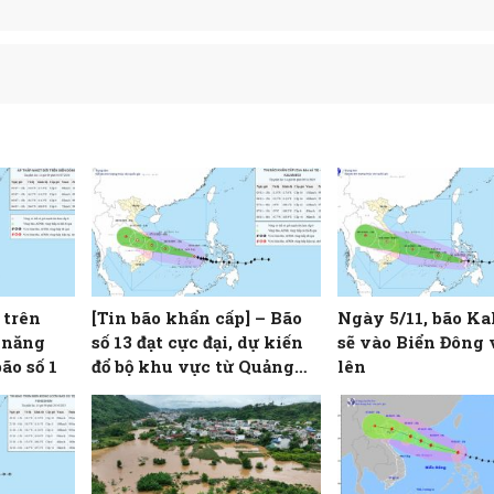
 trên
[Tin bão khẩn cấp] – Bão
Ngày 5/11, bão K
 năng
số 13 đạt cực đại, dự kiến
sẽ vào Biển Đông
ão số 1
đổ bộ khu vực từ Quảng
lên
Ngãi đến Đắk Lắk