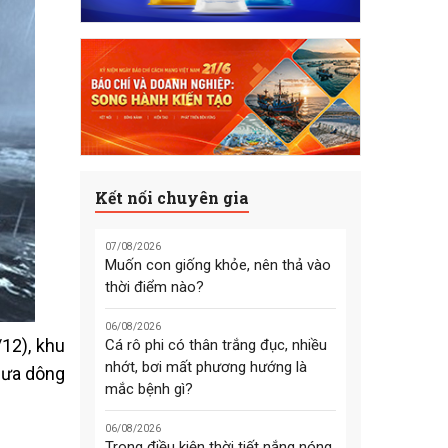
Kết nối chuyên gia
07/08/2026
Muốn con giống khỏe, nên thả vào
thời điểm nào?
06/08/2026
12), khu
Cá rô phi có thân trắng đục, nhiều
nhớt, bơi mất phương hướng là
mưa dông
mắc bệnh gì?
06/08/2026
Trong điều kiện thời tiết nắng nóng