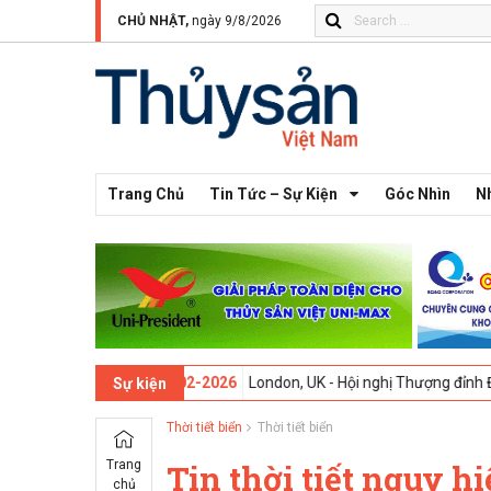
CHỦ NHẬT,
ngày 9/8/2026
Trang Chủ
Tin Tức – Sự Kiện
Góc Nhìn
N
n thứ 13 -
09-02-2026
London, UK - Hội nghị Thượng đỉnh Đổi mới Sán
Sự kiện
Thời tiết biển
Thời tiết biển
Trang
Tin thời tiết nguy h
chủ