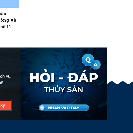
bão
Đông và
số 11
t
ch vụ,
hể