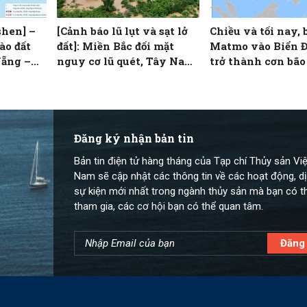
shen] –
[Cảnh báo lũ lụt và sạt lở
Chiều và tối nay, 
ào đất
đất]: Miền Bắc đối mặt
Matmo vào Biển 
Nẵng –
nguy cơ lũ quét, Tây Nam
trở thành cơn bão 
Bộ lũ lên theo triều cường
Đăng ký nhận bản tin
Bản tin điện tử hàng tháng của Tạp chí Thủy sản Việ
Nam sẽ cập nhật các thông tin về các hoạt động, dị
sự kiện mới nhất trong ngành thủy sản mà bạn có t
tham gia, các cơ hội bạn có thể quan tâm.