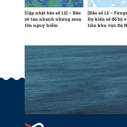
[Cập nhật bão số 12] – Bão
[Bão số 12 – Feng
sẽ tan nhanh nhưng mưa
Dự kiến sẽ đổ bộ v
lớn nguy hiểm
liền khu vực Đà 
Quảng Ngãi