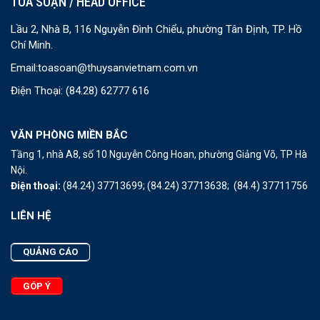
TOÀ SOẠN / HEAD OFFICE
Lầu 2, Nhà B, 116 Nguyễn Đình Chiểu, phường Tân Định, TP. Hồ
Chí Minh.
Email:
toasoan@thuysanvietnam.com.vn
Điện Thoại:
(84.28) 62777 616
VĂN PHÒNG MIỀN BẮC
Tầng 1, nhà A8, số 10 Nguyễn Công Hoan, phường Giảng Võ, TP Hà
Nội.
Điện thoại:
(84.24) 37713699;
(84.24) 37713638;
(84.4) 37711756
LIÊN HỆ
QUẢNG CÁO
GÓP Ý