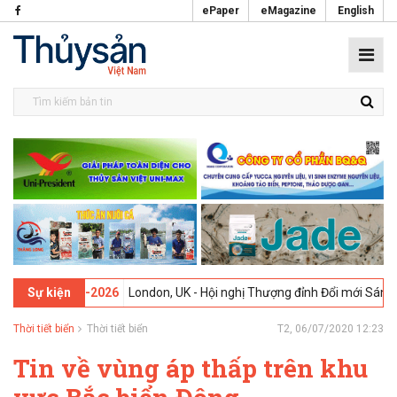
ePaper
eMagazine
English
3 -
09-02-2026
London, UK - Hội nghị Thượng đỉnh Đổi mới Sáng tạo t
Sự kiện
Thời tiết biển
Thời tiết biển
T2, 06/07/2020 12:23
Tin về vùng áp thấp trên khu