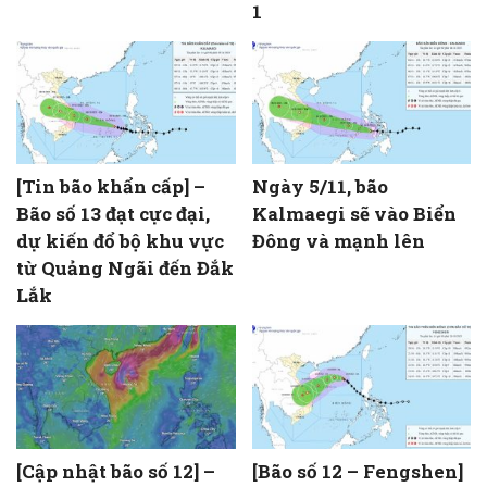
1
[Tin bão khẩn cấp] –
Ngày 5/11, bão
Bão số 13 đạt cực đại,
Kalmaegi sẽ vào Biển
dự kiến đổ bộ khu vực
Đông và mạnh lên
từ Quảng Ngãi đến Đắk
Lắk
[Cập nhật bão số 12] –
[Bão số 12 – Fengshen]