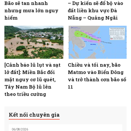
Bão sẽ tan nhanh
– Dự kiến sẽ đổ bộ vào
nhưng mưa lớn nguy
đất liền khu vực Đà
hiểm
Nẵng – Quảng Ngãi
[Cảnh báo lũ lụt và sạt
Chiều và tối nay, bão
lở đất]: Miền Bắc đối
Matmo vào Biển Đông
mặt nguy cơ lũ quét,
và trở thành cơn bão số
Tây Nam Bộ lũ lên
11
theo triều cường
Kết nối chuyên gia
06/08/2026