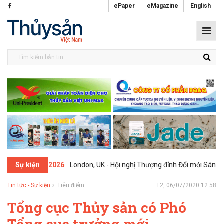
ePaper
eMagazine
English
09-02-2026
London, UK - Hội nghị Thượng đỉnh Đổi mới Sáng tạo tro
Sự kiện
Tin tức - Sự kiện
Tiêu điểm
T2, 06/07/2020 12:58
Tổng cục Thủy sản có Phó