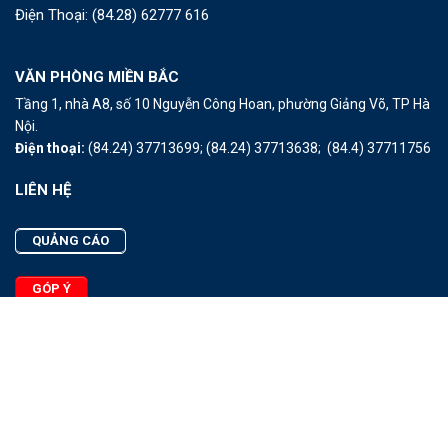
Điện Thoại:
(84.28) 62777 616
VĂN PHÒNG MIỀN BẮC
Tầng 1, nhà A8, số 10 Nguyễn Công Hoan, phường Giảng Võ, TP Hà
Nội.
Điện thoại:
(84.24) 37713699;
(84.24) 37713638;
(84.4) 37711756
LIÊN HỆ
QUẢNG CÁO
GÓP Ý
LIÊN HỆ
Quảng Cáo
Góp Ý
Facebook