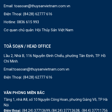
Email:
toasoan@thuysanvietnam.com.vn
Điện Thoại:
(84.28) 62777 616
Hotline: 0836 615 993
Cơ quan chủ quản: Hội Thủy Sản Việt Nam
TOÀ SOẠN / HEAD OFFICE
Lầu 2, Nhà B, 116 Nguyễn Đình Chiểu, phường Tân Định, TP. Hồ
Chí Minh.
Email:
toasoan@thuysanvietnam.com.vn
Điện Thoại:
(84.28) 62777 616
VĂN PHÒNG MIỀN BẮC
Tầng 1, nhà A8, số 10 Nguyễn Công Hoan, phường Giảng Võ, TP Hà
Nội.
Điện thoại:
(84.24) 37713699;
(84.24) 37713638;
(84.4) 37711756