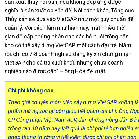
sản xuất thủy hải sản, nếu không đáp ứng được
nghĩa là sản xuất có vấn đề. Nói cách khác, Tổng cục
Thủy sản sẽ dựa vào VietGAP như một quy chuẩn để
quản lý. Với cách làm như hiện nay, mất nhiều thời
gian để cấp chứng nhận cho các hộ nuôi trồng nên
khó có thể xây dựng VietGAP một cách đại trà. Năm
rồi, chỉ có 7-8 doanh nghiệp đăng ký xin chứng nhận
VietGAP cho cá tra xuất khẩu nhưng chưa doanh
nghiệp nào được cấp” – ông Hòe đề xuất.
Chi phí không cao
Theo giới chuyên môn, việc xây dựng VietGAP không là
phẩm mà ngược lại còn giúp tiết giảm chi phí. Ông Ng
CP Công nhận Việt Nam AoV, dẫn chứng nông dân Đà 
trồng rau 10 năm nay, kết quả là chi phí rẻ hơn nhiều 
pháp thông thường vì tiết kiệm được chi phí phân bón