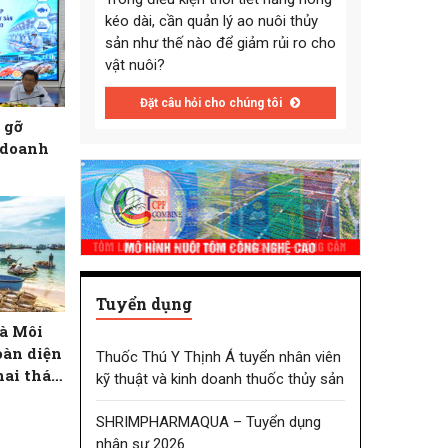
kéo dài, cần quản lý ao nuôi thủy
sản như thế nào để giảm rủi ro cho
vật nuôi?
Đặt câu hỏi cho chúng tôi
 gỡ
 doanh
Tuyển dụng
à Môi
oàn diện
Thuốc Thú Y Thịnh Á tuyển nhân viên
hai thác
kỹ thuật và kinh doanh thuốc thủy sản
thành phố
SHRIMPHARMAQUA – Tuyển dụng
nhân sự 2026