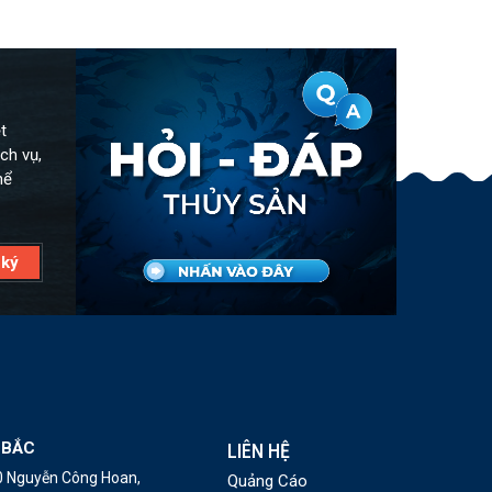
t
ch vụ,
hể
 BẮC
LIÊN HỆ
10 Nguyễn Công Hoan,
Quảng Cáo