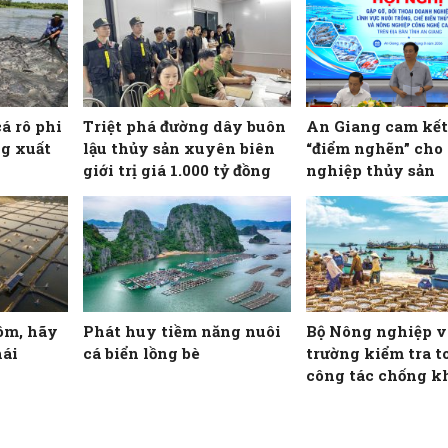
cá rô phi
Triệt phá đường dây buôn
An Giang cam kết
g xuất
lậu thủy sản xuyên biên
“điểm nghẽn” cho
giới trị giá 1.000 tỷ đồng
nghiệp thủy sản
ôm, hãy
Phát huy tiềm năng nuôi
Bộ Nông nghiệp v
hái
cá biển lồng bè
trường kiểm tra t
công tác chống k
IUU tại 22 tỉnh, 
ven biển