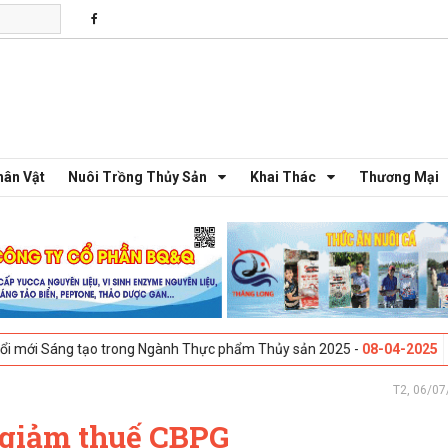
hân Vật
Nuôi Trồng Thủy Sản
Khai Thác
Thương Mại
ng tạo trong Ngành Thực phẩm Thủy sản 2025 -
08-04-2025
Galway, Ire
T2, 06/07
giảm thuế CBPG