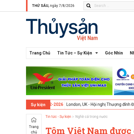
THỨ SÁU,
ngày 7/8/2026
Trang Chủ
Tin Tức – Sự Kiện
Góc Nhìn
N
n thứ 13 -
09-02-2026
London, UK - Hội nghị Thượng đỉnh Đổi mới Sá
Sự kiện
Tin tức - Sự kiện
Nghề cá trong nước
Trang
Tôm Việt Nam được 
chủ