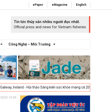
ePaper
eMagazine
English
Tin tức thủy sản nhiều người đọc nhất.
Official press and news for Vietnam fisheries
Công Nghệ – Môi Trường
land - Hội thảo Sáng kiến sức khỏe mang cá 2025 -
23-04-2025
Vigo, T
/2020 10:09