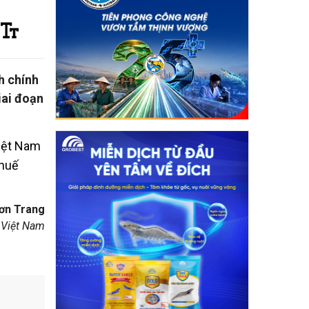
h chính
iai đoạn
Việt Nam
thuế
ơn Trang
 Việt Nam