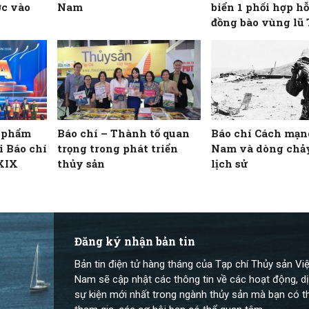
ớc vào
Nam
biển 1 phối hợp hỗ
đồng bào vùng lũ
Nghệ An
c phẩm
Báo chí – Thành tố quan
Báo chí Cách mạn
ải Báo chí
trọng trong phát triển
Nam và dòng chả
 XIX
thủy sản
lịch sử
Đăng ký nhận bản tin
Bản tin điện tử hàng tháng của Tạp chí Thủy sản Việ
Nam sẽ cập nhật các thông tin về các hoạt động, dị
sự kiện mới nhất trong ngành thủy sản mà bạn có t