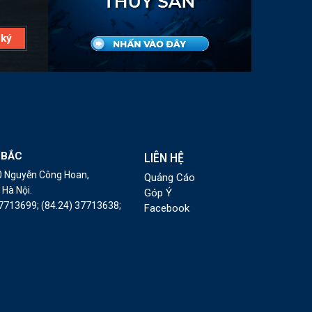
 BẮC
LIÊN HỆ
10 Nguyễn Công Hoan,
Quảng Cáo
Hà Nội.
Góp Ý
37713699;
(84.24) 37713638;
Facebook