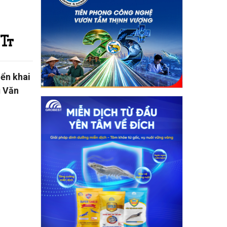
iển khai
ũ Văn