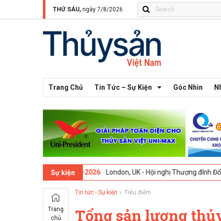
THỨ SÁU,
ngày 7/8/2026
Trang Chủ
Tin Tức – Sự Kiện
Góc Nhìn
N
ứ 13 -
09-02-2026
London, UK - Hội nghị Thượng đỉnh Đổi mới Sáng t
Sự kiện
Tin tức - Sự kiện
Tiêu điểm
Trang
Tổng sản lượng thủy
chủ