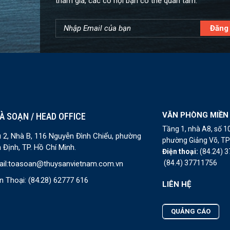
tham gia, các cơ hội bạn có thể quan tâm.
VĂN PHÒNG MIỀN
À SOẠN / HEAD OFFICE
Tầng 1, nhà A8, số 
 2, Nhà B, 116 Nguyễn Đình Chiểu, phường
phường Giảng Võ, TP 
 Định, TP. Hồ Chí Minh.
Điện thoại:
(84.24) 
(84.4) 37711756
il:
toasoan@thuysanvietnam.com.vn
n Thoại:
(84.28) 62777 616
LIÊN HỆ
QUẢNG CÁO