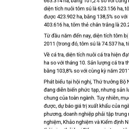
663.314 ha, bằng 101,2% so với cùng 
diện tích nuôi tôm sú là 623.156 ha, 
được 423.902 ha, bằng 138,5% so với 
403.616 ha, tôm thẻ chân trắng là 20.
Từ đầu năm đến nay, diện tích tôm bị
2011 (trong đó, tôm sú là 74.537 ha, t
Về cá tra, diện tích nuôi cá tra hiện 
ha so với tháng 10. Sản lượng cá tra t
bằng 103,8% so với cùng kỳ năm 2011
Phát biểu tại hội nghị, Thứ trưởng B
đang diễn biến phức tạp, nhưng sản l
chung của toàn ngành. Tuy nhiên, mục
được, dự báo giá trị xuất khẩu của ng
phương, doanh nghiệp phải tập trung 
nghiệm, Khảo nghiệm và Kiểm định Nu