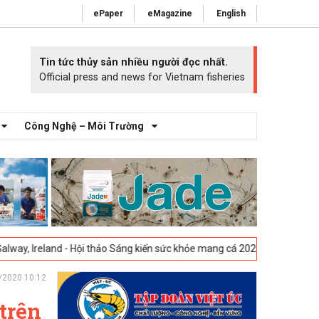
ePaper
eMagazine
English
Tin tức thủy sản nhiều người đọc nhất.
Official press and news for Vietnam fisheries
Công Nghệ – Môi Trường
 - Hội thảo Sáng kiến sức khỏe mang cá 2025 -
23-04-2025
Vigo, Tây B
/2020 10:12
trên