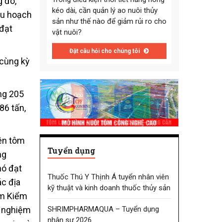
g đó,
kéo dài, cần quản lý ao nuôi thủy
thu hoạch
sản như thế nào để giảm rủi ro cho
 đạt
vật nuôi?
Đặt câu hỏi cho chúng tôi
 cùng kỳ
ăng 205
86 tấn,
rên tôm
Tuyển dụng
ng
hó đạt
Thuốc Thú Y Thịnh Á tuyển nhân viên
ác địa
kỹ thuật và kinh doanh thuốc thủy sản
âm Kiểm
SHRIMPHARMAQUA – Tuyển dụng
ử nghiệm
nhân sự 2026