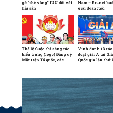
gỡ “thẻ vàng” IUU đối với
Nam – Brunei bư
hải sản
giai đoạn mới
Thể lệ Cuộc thi sáng tác
Vinh danh 13 tá
biểu trưng (logo) Đảng uỷ
đoạt giải A tại Gi
Mặt trận Tổ quốc, các
Quốc gia lần thứ
đoàn thể Trung ương và
biểu trưng (logo) Đại hội
đại biểu Đảng bộ Mặt trận
Tổ quốc, các đoàn thể
Trung ương lần thứ I,
nhiệm kỳ 2025 – 2030