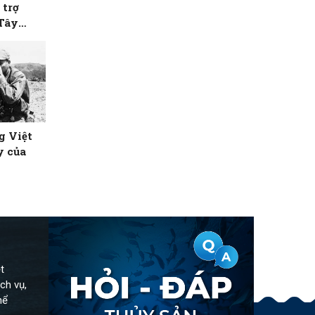
 trợ
 Tây
g Việt
y của
t
ch vụ,
hể