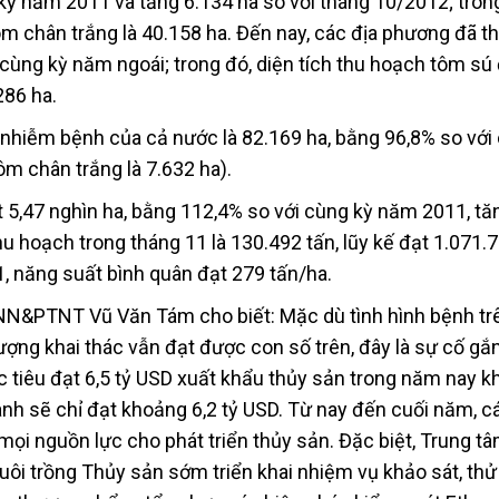
kỳ năm 2011 và tăng 6.134 ha so với tháng 10/2012; tron
tôm chân trắng là 40.158 ha. Đến nay, các địa phương đã 
cùng kỳ năm ngoái; trong đó, diện tích thu hoạch tôm sú
286 ha.
 nhiễm bệnh của cả nước là 82.169 ha, bằng 96,8% so với
ôm chân trắng là 7.632 ha).
đạt 5,47 nghìn ha, bằng 112,4% so với cùng kỳ năm 2011, t
hu hoạch trong tháng 11 là 130.492 tấn, lũy kế đạt 1.071.7
, năng suất bình quân đạt 279 tấn/ha.
ộ NN&PTNT Vũ Văn Tám cho biết: Mặc dù tình hình bệnh t
ượng khai thác vẫn đạt được con số trên, đây là sự cố gắ
 tiêu đạt 6,5 tỷ USD xuất khẩu thủy sản trong năm nay k
ành sẽ chỉ đạt khoảng 6,2 tỷ USD. Từ nay đến cuối năm, c
mọi nguồn lực cho phát triển thủy sản. Đặc biệt, Trung t
ôi trồng Thủy sản sớm triển khai nhiệm vụ khảo sát, th