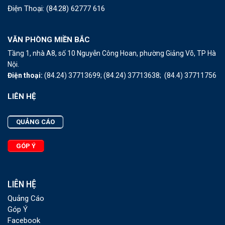
Điện Thoại:
(84.28) 62777 616
VĂN PHÒNG MIỀN BẮC
Tầng 1, nhà A8, số 10 Nguyễn Công Hoan, phường Giảng Võ, TP Hà
Nội.
Điện thoại:
(84.24) 37713699;
(84.24) 37713638;
(84.4) 37711756
LIÊN HỆ
QUẢNG CÁO
GÓP Ý
LIÊN HỆ
Quảng Cáo
Góp Ý
Facebook