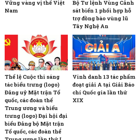
Vững vàng vị thế Việt
Bộ Tư lệnh Vùng Cảnh
Nam
sát biển 1 phối hợp hỗ
trợ đồng bào vùng lũ
Tây Nghệ An
Thể lệ Cuộc thi sáng
Vinh danh 13 tác phẩm
tác biểu trưng (logo)
đoạt giải A tại Giải Báo
Đảng uỷ Mặt trận Tổ
chí Quốc gia lần thứ
quốc, các đoàn thể
XIX
Trung ương và biểu
trưng (logo) Đại hội đại
biểu Đảng bộ Mặt trận
Tổ quốc, các đoàn thể
Trung ương lần thứ I,