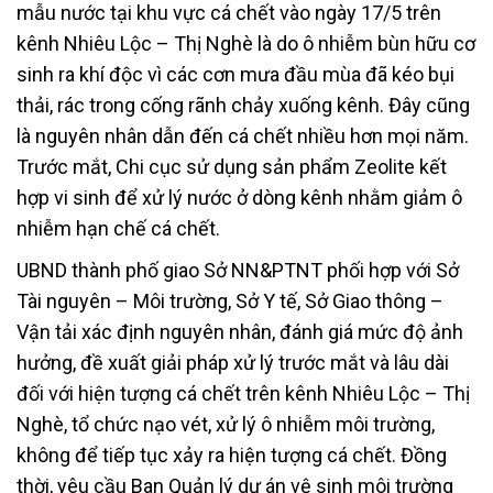
mẫu nước tại khu vực cá chết vào ngày 17/5 trên
kênh Nhiêu Lộc – Thị Nghè là do ô nhiễm bùn hữu cơ
sinh ra khí độc vì các cơn mưa đầu mùa đã kéo bụi
thải, rác trong cống rãnh chảy xuống kênh. Đây cũng
là nguyên nhân dẫn đến cá chết nhiều hơn mọi năm.
Trước mắt, Chi cục sử dụng sản phẩm Zeolite kết
hợp vi sinh để xử lý nước ở dòng kênh nhằm giảm ô
nhiễm hạn chế cá chết.
UBND thành phố giao Sở NN&PTNT phối hợp với Sở
Tài nguyên – Môi trường, Sở Y tế, Sở Giao thông –
Vận tải xác định nguyên nhân, đánh giá mức độ ảnh
hưởng, đề xuất giải pháp xử lý trước mắt và lâu dài
đối với hiện tượng cá chết trên kênh Nhiêu Lộc – Thị
Nghè, tổ chức nạo vét, xử lý ô nhiễm môi trường,
không để tiếp tục xảy ra hiện tượng cá chết. Đồng
thời, yêu cầu Ban Quản lý dự án vệ sinh môi trường