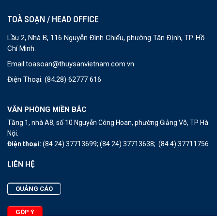
TOÀ SOẠN / HEAD OFFICE
Lầu 2, Nhà B, 116 Nguyễn Đình Chiểu, phường Tân Định, TP. Hồ
Chí Minh.
Email:
toasoan@thuysanvietnam.com.vn
Điện Thoại:
(84.28) 62777 616
VĂN PHÒNG MIỀN BẮC
Tầng 1, nhà A8, số 10 Nguyễn Công Hoan, phường Giảng Võ, TP Hà
Nội.
Điện thoại:
(84.24) 37713699;
(84.24) 37713638;
(84.4) 37711756
LIÊN HỆ
QUẢNG CÁO
GÓP Ý