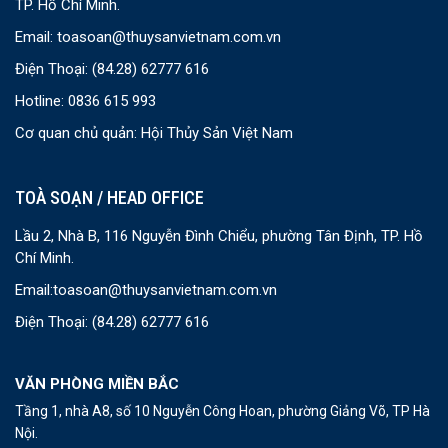
TP. Hồ Chí Minh.
Email:
toasoan@thuysanvietnam.com.vn
Điện Thoại:
(84.28) 62777 616
Hotline: 0836 615 993
Cơ quan chủ quản: Hội Thủy Sản Việt Nam
TOÀ SOẠN / HEAD OFFICE
Lầu 2, Nhà B, 116 Nguyễn Đình Chiểu, phường Tân Định, TP. Hồ
Chí Minh.
Email:
toasoan@thuysanvietnam.com.vn
Điện Thoại:
(84.28) 62777 616
VĂN PHÒNG MIỀN BẮC
Tầng 1, nhà A8, số 10 Nguyễn Công Hoan, phường Giảng Võ, TP Hà
Nội.