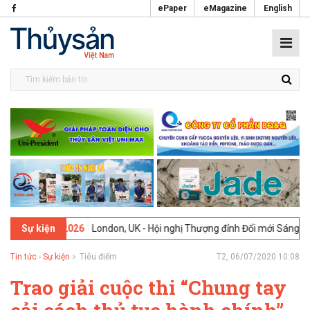
ePaper
eMagazine
English
02-2026
London, UK - Hội nghị Thượng đỉnh Đổi mới Sáng tạo trong N
Sự kiện
Tin tức - Sự kiện
Tiêu điểm
T2, 06/07/2020 10:08
Trao giải cuộc thi “Chung tay