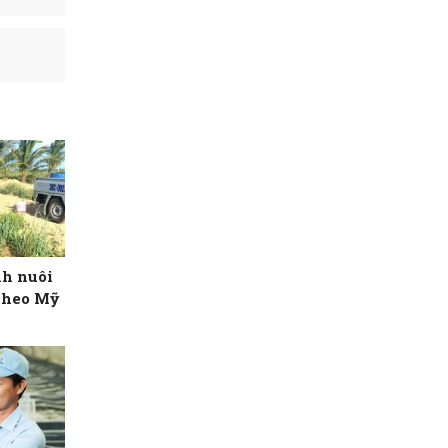
nh nuôi
nheo Mỹ