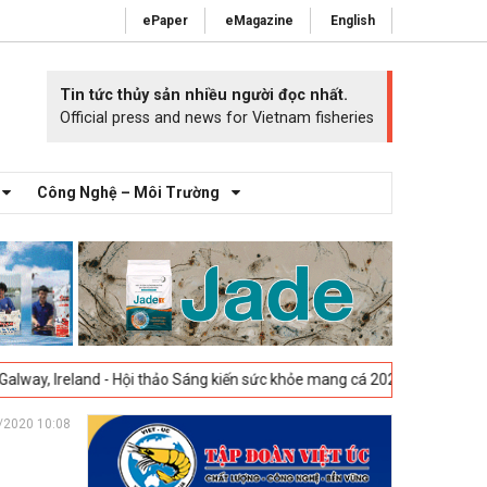
ePaper
eMagazine
English
Tin tức thủy sản nhiều người đọc nhất.
Official press and news for Vietnam fisheries
Công Nghệ – Môi Trường
 - Hội thảo Sáng kiến sức khỏe mang cá 2025 -
23-04-2025
Vigo, Tây B
/2020 10:08