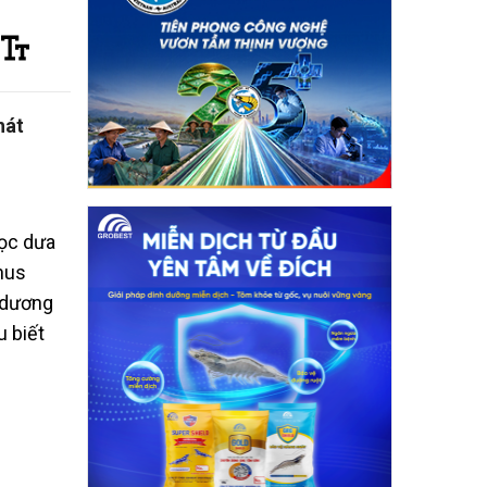
hát
sọc dưa
nus
i dương
u biết