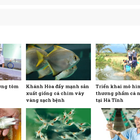
ợng tôm
Khánh Hòa đẩy mạnh sản
Triển khai mô hì
xuất giống cá chim vây
thương phẩm cá 
vàng sạch bệnh
tại Hà Tĩnh