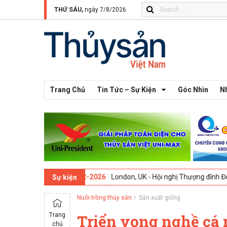
THỨ SÁU,
ngày 7/8/2026
Trang Chủ
Tin Tức – Sự Kiện
Góc Nhìn
N
ứ 13 -
09-02-2026
London, UK - Hội nghị Thượng đỉnh Đổi mới Sáng t
Sự kiện
Nuôi trồng thủy sản
Sản xuất giống
Trang
Triển vọng nghề cá
chủ