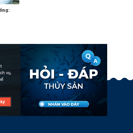
ống:
t
ch vụ,
hể