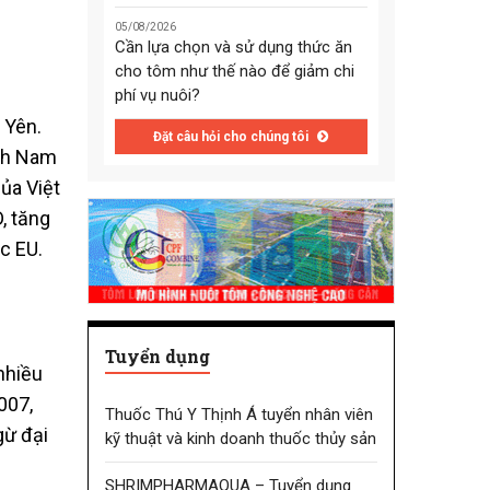
05/08/2026
Cần lựa chọn và sử dụng thức ăn
cho tôm như thế nào để giảm chi
phí vụ nuôi?
 Yên.
Đặt câu hỏi cho chúng tôi
ỉnh Nam
ủa Việt
, tăng
c EU.
Tuyển dụng
nhiều
007,
Thuốc Thú Y Thịnh Á tuyển nhân viên
gừ đại
kỹ thuật và kinh doanh thuốc thủy sản
SHRIMPHARMAQUA – Tuyển dụng