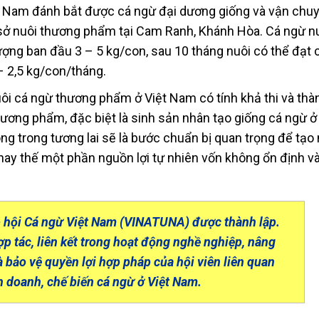
iệt Nam đánh bắt được cá ngừ đại dương giống và vận chu
sở nuôi thương phẩm tại Cam Ranh, Khánh Hòa. Cá ngừ n
ợng ban đầu 3 – 5 kg/con, sau 10 tháng nuôi có thể đạt 
– 2,5 kg/con/tháng.
ôi cá ngừ thương phẩm ở Việt Nam có tính khả thi và th
hương phẩm, đặc biệt là sinh sản nhân tạo giống cá ngừ ở
ng trong tương lai sẽ là bước chuẩn bị quan trọng để tạo
thay thế một phần nguồn lợi tự nhiên vốn không ổn định v
p hội Cá ngừ Việt Nam (VINATUNA) được thành lập.
 tác, liên kết trong hoạt động nghề nghiệp, nâng
 bảo vệ quyền lợi hợp pháp của hội viên liên quan
nh doanh, chế biến cá ngừ ở Việt Nam.