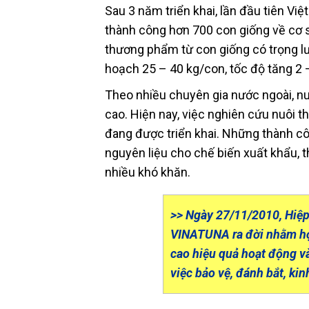
Sau 3 năm triển khai, lần đầu tiên V
thành công hơn 700 con giống về cơ 
thương phẩm từ con giống có trọng lư
hoạch 25 – 40 kg/con, tốc độ tăng 2 
Theo nhiều chuyên gia nước ngoài, nu
cao. Hiện nay, việc nghiên cứu nuôi t
đang được triển khai. Những thành cô
nguyên liệu cho chế biến xuất khẩu, 
nhiều khó khăn.
>> Ngày 27/11/2010, Hiệ
VINATUNA ra đời nhằm hợp
cao hiệu quả hoạt động và
việc bảo vệ, đánh bắt, ki