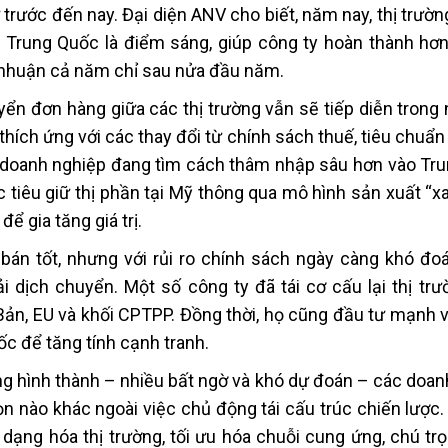
 trước đến nay. Đại diện ANV cho biết, năm nay, thị trườ
t Trung Quốc là điểm sáng, giúp công ty hoàn thành hơ
 nhuận cả năm chỉ sau nửa đầu năm.
ển đơn hàng giữa các thị trường vẫn sẽ tiếp diễn trong 
hích ứng với các thay đổi từ chính sách thuế, tiêu chuẩn
c doanh nghiệp đang tìm cách thâm nhập sâu hơn vào Tr
 tiêu giữ thị phần tại Mỹ thông qua mô hình sản xuất “x
ể gia tăng giá trị.
 bán tốt, nhưng với rủi ro chính sách ngày càng khó đoá
i dịch chuyển. Một số công ty đã tái cơ cấu lại thị trư
ản, EU và khối CPTPP. Đồng thời, họ cũng đầu tư mạnh 
ốc để tăng tính cạnh tranh.
ng hình thành – nhiều bất ngờ và khó dự đoán – các doan
 nào khác ngoài việc chủ động tái cấu trúc chiến lược. 
ạng hóa thị trường, tối ưu hóa chuỗi cung ứng, chú tr