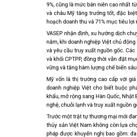
9%, cũng là mức bán niên cao nhất từ
và châu Mỹ tăng trưởng tốt, đặc biệ
hoạch doanh thu và 71% mục tiêu lợi
VASEP nhận định, xu hướng dịch chuy
năm, khi doanh nghiệp Việt chủ động t
và yêu cầu truy xuất nguồn gốc. Cá
và khối CPTPP, đồng thời vẫn đặt mục
vững và tăng hàm lượng chế biến sâu đ
Mỹ vốn là thị trường cao cấp với giá
doanh nghiệp Việt cho biết buộc phả
khẩu, mở rộng sang Hàn Quốc, Nhật B
nghệ, chuỗi lạnh và truy xuất nguồn g
Trước một trật tự thương mại mới đa
thủy sản Việt Nam không còn lựa chọn
pháp được khuyến nghị bao gồm: đa d