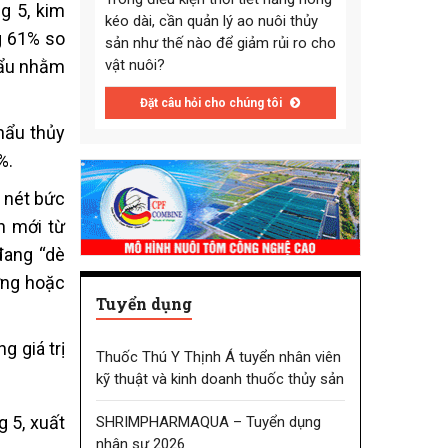
g 5, kim
kéo dài, cần quản lý ao nuôi thủy
g 61% so
sản như thế nào để giảm rủi ro cho
khẩu nhằm
vật nuôi?
Đặt câu hỏi cho chúng tôi
khẩu thủy
%.
 nét bức
n mới từ
đang “dè
ợng hoặc
Tuyển dụng
g giá trị
Thuốc Thú Y Thịnh Á tuyển nhân viên
kỹ thuật và kinh doanh thuốc thủy sản
 5, xuất
SHRIMPHARMAQUA – Tuyển dụng
nhân sự 2026