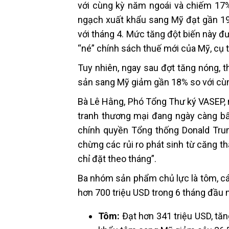
với cùng kỳ năm ngoái và chiếm 17%
ngạch xuất khẩu sang Mỹ đạt gần 19
với tháng 4. Mức tăng đột biến này đ
“né” chính sách thuế mới của Mỹ, cụ t
Tuy nhiên, ngay sau đợt tăng nóng, t
sản sang Mỹ giảm gần 18% so với cùn
Bà Lê Hằng, Phó Tổng Thư ký VASEP, 
tranh thương mại đang ngày càng bất
chính quyền Tổng thống Donald Tru
chừng các rủi ro phát sinh từ căng 
chỉ đặt theo tháng”.
Ba nhóm sản phẩm chủ lực là tôm, cá t
hơn 700 triệu USD trong 6 tháng đầu
Tôm:
Đạt hơn 341 triệu USD, tăn