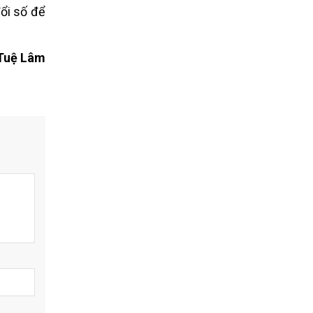
ổi số để
Tuệ Lâm