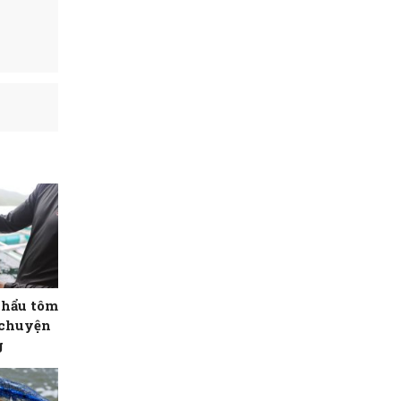
khẩu tôm
 chuyện
g