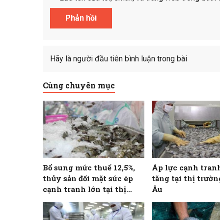
Hãy là người đầu tiên bình luận trong bài
Cùng chuyên mục
Bổ sung mức thuế 12,5%,
Áp lực cạnh tran
thủy sản đối mặt sức ép
tăng tại thị trườ
cạnh tranh lớn tại thị
Âu
trường Hoa Kỳ