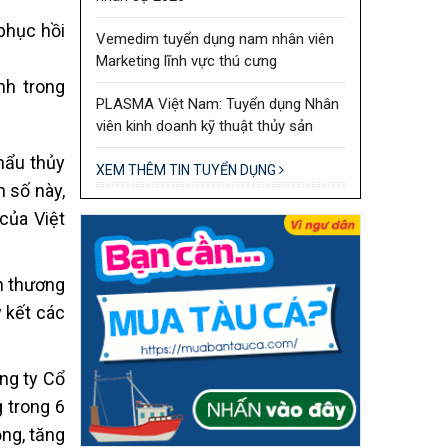
phục hồi
Vemedim tuyển dụng nam nhân viên
Marketing lĩnh vực thú cưng
nh trong
PLASMA Việt Nam: Tuyển dụng Nhân
viên kinh doanh kỹ thuật thủy sản
hẩu thủy
XEM THÊM TIN TUYỂN DỤNG
n số này,
của Việt
h thương
ý kết các
ng ty Cổ
 trong 6
ồng, tăng