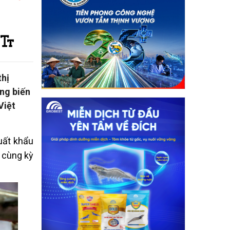
thị
ng biến
Việt
uất khẩu
 cùng kỳ