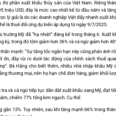
 thị phần xuất khẩu thủy sản của Việt Nam. Riêng thán
5 triệu USD, đây là mức cao nhất kể từ đầu năm và tăn
ược lý giải là do các doanh nghiệp Việt đẩy nhanh xuất 
hể là thuế đối ứng dự kiến áp dụng từ ngày 9/7/2025.
hị trường Mỹ đã “hạ nhiệt” đáng kể trong tháng 6. Xuất 
g kỳ, trong đó tôm giảm hơn 36% và cá ngừ giảm hơn 40
nhấn mạnh: “Sự tăng tốc ngắn hạn này cũng phản ánh rõ
 ổn, đầy rủi ro dưới tác động của chính sách thuế qua
mp”. Bà Hằng cho biết thêm, nhiều nhà nhập khẩu Mỹ 
thẳng thương mại, nên họ hạn chế đơn hàng, giảm khối lư
ra và cá ngừ tiếp tục dẫn dắt xuất khẩu sang Mỹ, đạt tổn
 năm, chiếm 77% tổng kim ngạch. Cụ thể:
g gần 13%. Tuy nhiên, sau khi tăng mạnh 66% trong tháng