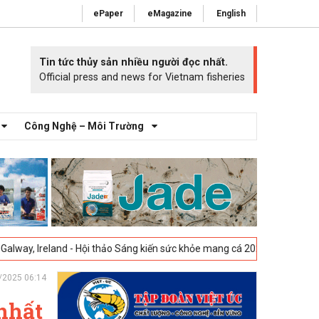
ePaper
eMagazine
English
Tin tức thủy sản nhiều người đọc nhất.
Official press and news for Vietnam fisheries
Công Nghệ – Môi Trường
- Hội thảo Sáng kiến sức khỏe mang cá 2025 -
23-04-2025
Vigo, Tây Ba
/2025 06:14
nhất