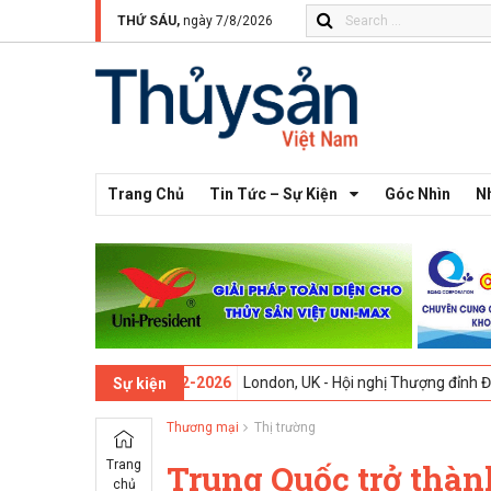
THỨ SÁU,
ngày 7/8/2026
Trang Chủ
Tin Tức – Sự Kiện
Góc Nhìn
N
 13 -
09-02-2026
London, UK - Hội nghị Thượng đỉnh Đổi mới Sáng tạo
Sự kiện
Thương mại
Thị trường
Trang
Trung Quốc trở thàn
chủ