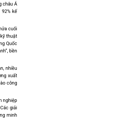
ng châu Á
n 92% kế
nửa cuối
 kỹ thuật
ung Quốc
anh”, bền
n, nhiều
ờng xuất
vào công
h nghiệp
Các giải
ọng minh