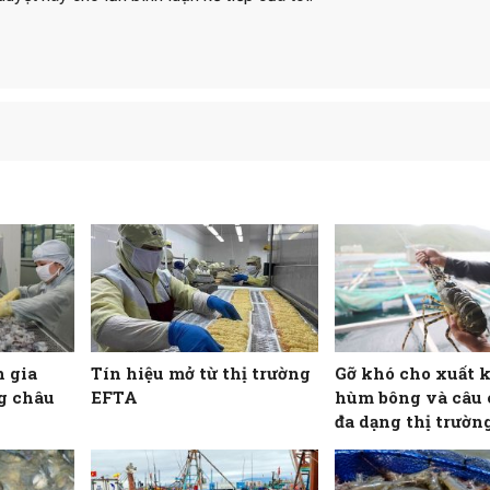
h gia
Tín hiệu mở từ thị trường
Gỡ khó cho xuất 
ng châu
EFTA
hùm bông và câu
đa dạng thị trườn