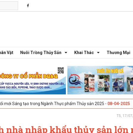
hân Vật
Nuôi Trồng Thủy Sản
Khai Thác
Thương Mại
 trong Ngành Thực phẩm Thủy sản 2025 -
08-04-2025
Galway, Ireland 
T5, 17/07
h nhà nhập khẩu thủy sản lớn 