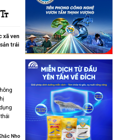
c xã ven
sản trái
không
hị
 dụng
thái
Khắc Nho