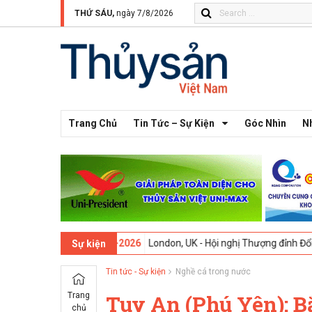
THỨ SÁU,
ngày 7/8/2026
Trang Chủ
Tin Tức – Sự Kiện
Góc Nhìn
N
 thứ 13 -
09-02-2026
London, UK - Hội nghị Thượng đỉnh Đổi mới Sáng
Sự kiện
Tin tức - Sự kiện
Nghề cá trong nước
Trang
Tuy An (Phú Yên): B
chủ