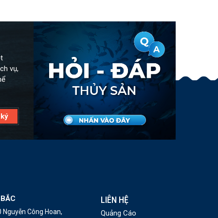
t
ch vụ,
hể
 BẮC
LIÊN HỆ
10 Nguyễn Công Hoan,
Quảng Cáo