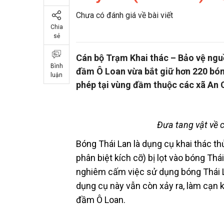
Chưa có đánh giá về bài viết
Chia
sẻ
Cán bộ Trạm Khai thác – Bảo vệ nguồ
Bình
đầm Ô Loan vừa bắt giữ hơn 220 bóng
luận
phép tại vùng đầm thuộc các xã An C
Đưa tang vật về 
Bóng Thái Lan là dụng cụ khai thác th
phân biệt kích cỡ) bị lọt vào bóng Thá
nghiêm cấm việc sử dụng bóng Thái La
dụng cụ này vẫn còn xảy ra, làm cạn k
đầm Ô Loan.