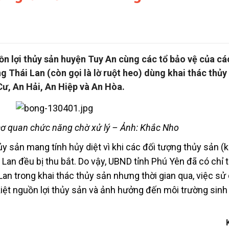
n lợi thủy sản huyện Tuy An cùng các tổ bảo vệ của cá
 Thái Lan (còn gọi là lờ ruột heo) dùng khai thác thủy 
ư, An Hải, An Hiệp và An Hòa.
cơ quan chức năng chờ xử lý – Ảnh: Khắc Nho
ủy sản mang tính hủy diệt vì khi các đối tượng thủy sản (
i Lan đều bị thu bắt. Do vậy, UBND tỉnh Phú Yên đã có chỉ t
n trong khai thác thủy sản nhưng thời gian qua, việc sử
iệt nguồn lợi thủy sản và ảnh hưởng đến môi trường sinh 