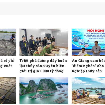
cá rô phi
Triệt phá đường dây buôn
An Giang cam kết
g xuất
lậu thủy sản xuyên biên
“điểm nghẽn” cho
giới trị giá 1.000 tỷ đồng
nghiệp thủy sản