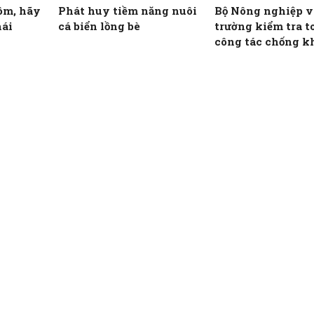
ôm, hãy
Phát huy tiềm năng nuôi
Bộ Nông nghiệp v
hái
cá biển lồng bè
trường kiểm tra t
công tác chống k
IUU tại 22 tỉnh, 
ven biển