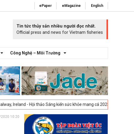
ePaper
eMagazine
English
Tin tức thủy sản nhiều người đọc nhất.
Official press and news for Vietnam fisheries
Công Nghệ – Môi Trường
and - Hội thảo Sáng kiến sức khỏe mang cá 2025 -
23-04-2025
Vigo, Tâ
/2020 10:20