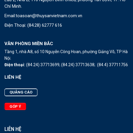
Chí Minh.
Email:
toasoan@thuysanvietnam.com.vn
Điện Thoại:
(84.28) 62777 616
VĂN PHÒNG MIỀN BẮC
Tầng 1, nhà A8, số 10 Nguyễn Công Hoan, phường Giảng Võ, TP Hà
Nội.
Điện thoại:
(84.24) 37713699;
(84.24) 37713638;
(84.4) 37711756
LIÊN HỆ
QUẢNG CÁO
GÓP Ý
LIÊN HỆ