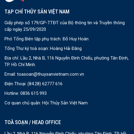
TẠP CHÍ THỦY SẢN VIỆT NAM
Giấy phép số 179/GP-TTĐT của Bộ thông tin và Truyền thông
cấp ngày 25/09/2020
Phó Tổng Biên tập phụ trách: Đỗ Huy Hoàn
Tổng Thư ký toà soạn: Hoàng Hải Đăng
Địa chỉ: Lầu 2, Nhà B, 116 Nguyễn Đình Chiểu, phường Tân Định,
TP. Hồ Chí Minh.
Email:
toasoan@thuysanvietnam.com.vn
Điện Thoại:
(84.28) 62777 616
Hotline: 0836 615 993
Cơ quan chủ quản: Hội Thủy Sản Việt Nam
TOÀ SOẠN / HEAD OFFICE
Lầu 2, Nhà B, 116 Nguyễn Đình Chiểu, phường Tân Định, TP. Hồ