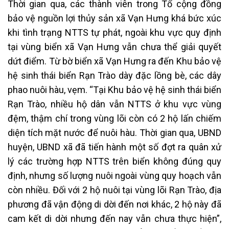
Thời gian qua, các thành viên trong Tổ cộng đồng
bảo vệ nguồn lợi thủy sản xã Vạn Hưng khá bức xúc
khi tình trạng NTTS tự phát, ngoài khu vực quy định
tại vùng biển xã Vạn Hưng vẫn chưa thể giải quyết
dứt điểm. Từ bờ biển xã Vạn Hưng ra đến Khu bảo vệ
hệ sinh thái biển Rạn Trào dày đặc lồng bè, các dây
phao nuôi hàu, vẹm. “Tại Khu bảo vệ hệ sinh thái biển
Rạn Trào, nhiều hộ dân vẫn NTTS ở khu vực vùng
đệm, thậm chí trong vùng lõi còn có 2 hộ lấn chiếm
diện tích mặt nước để nuôi hàu. Thời gian qua, UBND
huyện, UBND xã đã tiến hành một số đợt ra quân xử
lý các trường hợp NTTS trên biển không đúng quy
định, nhưng số lượng nuôi ngoài vùng quy hoạch vẫn
còn nhiều. Đối với 2 hộ nuôi tại vùng lõi Rạn Trào, địa
phương đã vận động di dời đến nơi khác, 2 hộ này đã
cam kết di dời nhưng đến nay vẫn chưa thực hiện”,