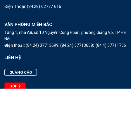
Điện Thoại:
(84.28) 62777 616
VĂN PHÒNG MIỀN BẮC
Tầng 1, nhà A8, số 10 Nguyễn Công Hoan, phường Giảng Võ, TP Hà
Nội.
Điện thoại:
(84.24) 37713699;
(84.24) 37713638;
(84.4) 37711756
LIÊN HỆ
QUẢNG CÁO
GÓP Ý
LIÊN HỆ
Quảng Cáo
Góp Ý
Facebook