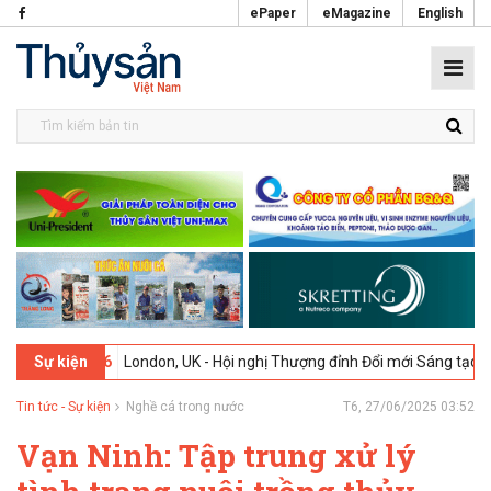
ePaper
eMagazine
English
-2026
London, UK - Hội nghị Thượng đỉnh Đổi mới Sáng tạo trong Ngà
Sự kiện
Tin tức - Sự kiện
Nghề cá trong nước
T6, 27/06/2025 03:52
Vạn Ninh: Tập trung xử lý