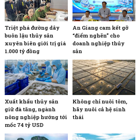
Triệt phá đường dây
An Giang cam kết gỡ
buôn lậu thủy sản
“điểm nghẽn” cho
xuyên biên giới trị giá
doanh nghiệp thủy
1.000 tỷ đồng
sản
Xuất khẩu thủy sản
Không chỉ nuôi tôm,
giữ đà tăng, ngành
hãy nuôi cả hệ sinh
nông nghiệp hướng tới
thái
mốc 74 tỷ USD