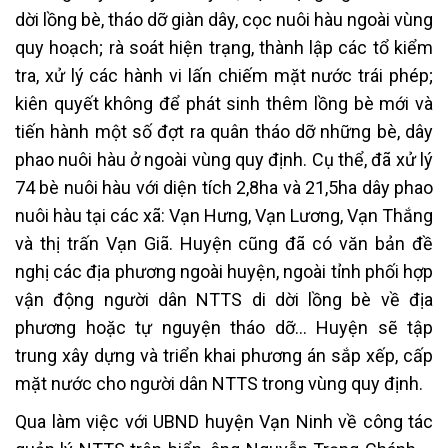
dời lồng bè, tháo dỡ giàn dây, cọc nuôi hàu ngoài vùng
quy hoạch; rà soát hiện trạng, thành lập các tổ kiểm
tra, xử lý các hành vi lấn chiếm mặt nước trái phép;
kiên quyết không để phát sinh thêm lồng bè mới và
tiến hành một số đợt ra quân tháo dỡ những bè, dây
phao nuôi hàu ở ngoài vùng quy định. Cụ thể, đã xử lý
74 bè nuôi hàu với diện tích 2,8ha và 21,5ha dây phao
nuôi hàu tại các xã: Vạn Hưng, Vạn Lương, Vạn Thắng
và thị trấn Vạn Giã. Huyện cũng đã có văn bản đề
nghị các địa phương ngoài huyện, ngoài tỉnh phối hợp
vận động người dân NTTS di dời lồng bè về địa
phương hoặc tự nguyện tháo dỡ… Huyện sẽ tập
trung xây dựng và triển khai phương án sắp xếp, cấp
mặt nước cho người dân NTTS trong vùng quy định.
Qua làm việc với UBND huyện Vạn Ninh về công tác