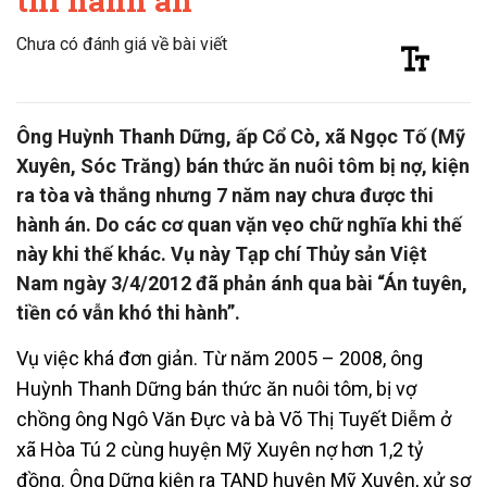
thi hành án
Chưa có đánh giá về bài viết
Ông Huỳnh Thanh Dững, ấp Cổ Cò, xã Ngọc Tố (Mỹ
Xuyên, Sóc Trăng) bán thức ăn nuôi tôm bị nợ, kiện
ra tòa và thắng nhưng 7 năm nay chưa được thi
hành án. Do các cơ quan vặn vẹo chữ nghĩa khi thế
này khi thế khác. Vụ này Tạp chí Thủy sản Việt
Nam ngày 3/4/2012 đã phản ánh qua bài “Án tuyên,
tiền có vẫn khó thi hành”.
Vụ việc khá đơn giản. Từ năm 2005 – 2008, ông
Huỳnh Thanh Dững bán thức ăn nuôi tôm, bị vợ
chồng ông Ngô Văn Đực và bà Võ Thị Tuyết Diễm ở
xã Hòa Tú 2 cùng huyện Mỹ Xuyên nợ hơn 1,2 tỷ
đồng. Ông Dững kiện ra TAND huyện Mỹ Xuyên, xử sơ