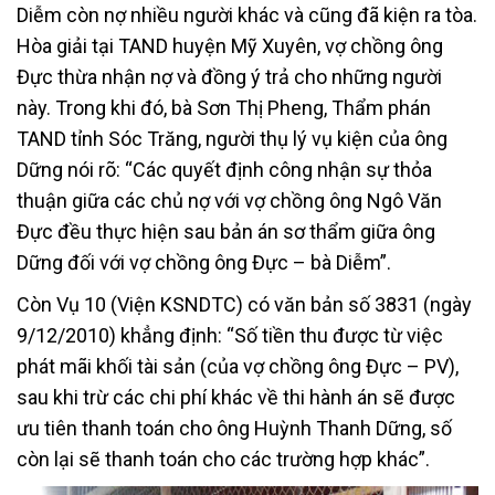
Diễm còn nợ nhiều người khác và cũng đã kiện ra tòa.
Hòa giải tại TAND huyện Mỹ Xuyên, vợ chồng ông
Đực thừa nhận nợ và đồng ý trả cho những người
này. Trong khi đó, bà Sơn Thị Pheng, Thẩm phán
TAND tỉnh Sóc Trăng, người thụ lý vụ kiện của ông
Dững nói rõ: “Các quyết định công nhận sự thỏa
thuận giữa các chủ nợ với vợ chồng ông Ngô Văn
Đực đều thực hiện sau bản án sơ thẩm giữa ông
Dững đối với vợ chồng ông Đực – bà Diễm”.
Còn Vụ 10 (Viện KSNDTC) có văn bản số 3831 (ngày
9/12/2010) khẳng định: “Số tiền thu được từ việc
phát mãi khối tài sản (của vợ chồng ông Đực – PV),
sau khi trừ các chi phí khác về thi hành án sẽ được
ưu tiên thanh toán cho ông Huỳnh Thanh Dững, số
còn lại sẽ thanh toán cho các trường hợp khác”.