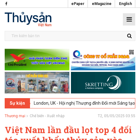
ePaper
eMagazine
English
-2026
London, UK - Hội nghị Thượng đỉnh Đổi mới Sáng tạo trong Ngà
Sự kiện
Thương mại
Chế biến - Xuất nhập
T2, 05/05/2025 03:55
Việt Nam lần đầu lọt top 4 đối