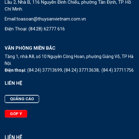
Lầu 2, Nhà B, 116 Nguyễn Đình Chiểu, phường Tân Định, TP. Hồ
Chí Minh.
Email:
toasoan@thuysanvietnam.com.vn
Điện Thoại:
(84.28) 62777 616
VĂN PHÒNG MIỀN BẮC
Tầng 1, nhà A8, số 10 Nguyễn Công Hoan, phường Giảng Võ, TP Hà
Nội.
Điện thoại:
(84.24) 37713699;
(84.24) 37713638;
(84.4) 37711756
LIÊN HỆ
QUẢNG CÁO
GÓP Ý
LIÊN HỆ