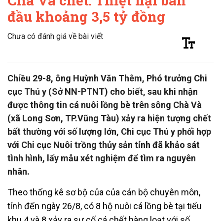
Chà Và chết: Thiệt hại ban
đầu khoảng 3,5 tỷ đồng
Chưa có đánh giá về bài viết
Chiều 29-8, ông Huỳnh Văn Thêm, Phó trưởng Chi
cục Thú y (Sở NN-PTNT) cho biết, sau khi nhận
được thông tin cá nuôi lồng bè trên sông Chà Và
(xã Long Sơn, TP.Vũng Tàu) xảy ra hiện tượng chết
bất thường với số lượng lớn, Chi cục Thú y phối hợp
với Chi cục Nuôi trồng thủy sản tỉnh đã khảo sát
tình hình, lấy mẫu xét nghiệm để tìm ra nguyên
nhân.
Theo thống kê sơ bộ của của cán bộ chuyên môn,
tính đến ngày 26/8, có 8 hộ nuôi cá lồng bè tại tiểu
khu 4 và 8 xảy ra sự cố cá chết hàng loạt với số