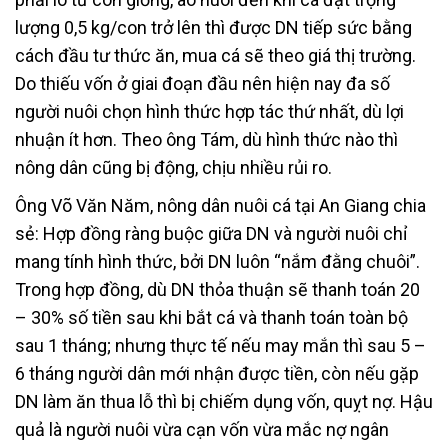
lượng 0,5 kg/con trở lên thì được DN tiếp sức bằng
cách đầu tư thức ăn, mua cá sẽ theo giá thị trường.
Do thiếu vốn ở giai đoạn đầu nên hiện nay đa số
người nuôi chọn hình thức hợp tác thứ nhất, dù lợi
nhuận ít hơn. Theo ông Tám, dù hình thức nào thì
nông dân cũng bị động, chịu nhiều rủi ro.
Ông Võ Văn Năm, nông dân nuôi cá tại An Giang chia
sẻ: Hợp đồng ràng buộc giữa DN và người nuôi chỉ
mang tính hình thức, bởi DN luôn “nắm đằng chuôi”.
Trong hợp đồng, dù DN thỏa thuận sẽ thanh toán 20
– 30% số tiền sau khi bắt cá và thanh toán toàn bộ
sau 1 tháng; nhưng thực tế nếu may mắn thì sau 5 –
6 tháng người dân mới nhận được tiền, còn nếu gặp
DN làm ăn thua lỗ thì bị chiếm dụng vốn, quỵt nợ. Hậu
quả là người nuôi vừa cạn vốn vừa mắc nợ ngân