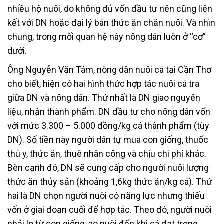
nhiều hộ nuôi, do không đủ vốn đầu tư nên cũng liên
kết với DN hoặc đại lý bán thức ăn chăn nuôi. Và nhìn
chung, trong mối quan hệ này nông dân luôn ở “cơ”
dưới.
Ông Nguyễn Văn Tám, nông dân nuôi cá tại Cần Thơ
cho biết, hiện có hai hình thức hợp tác nuôi cá tra
giữa DN và nông dân. Thứ nhất là DN giao nguyên
liệu, nhận thành phẩm. DN đầu tư cho nông dân vốn
với mức 3.300 – 5.000 đồng/kg cá thành phẩm (tùy
DN). Số tiền này người dân tự mua con giống, thuốc
thú y, thức ăn, thuê nhân công và chịu chi phí khác.
Bên cạnh đó, DN sẽ cung cấp cho người nuôi lượng
thức ăn thủy sản (khoảng 1,6kg thức ăn/kg cá). Thứ
hai là DN chọn người nuôi có năng lực nhưng thiếu
vốn ở giai đoạn cuối để hợp tác. Theo đó, người nuôi
phải lo từ con giống, ao nuôi đến khi cá đạt trọng