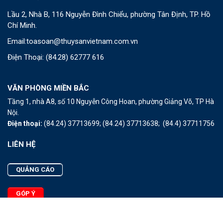
Lầu 2, Nhà B, 116 Nguyễn Đình Chiểu, phường Tân Định, TP. Hồ
Chí Minh.
Email:
toasoan@thuysanvietnam.com.vn
Điện Thoại:
(84.28) 62777 616
VĂN PHÒNG MIỀN BẮC
Tầng 1, nhà A8, số 10 Nguyễn Công Hoan, phường Giảng Võ, TP Hà
Nội.
Điện thoại:
(84.24) 37713699;
(84.24) 37713638;
(84.4) 37711756
LIÊN HỆ
QUẢNG CÁO
GÓP Ý