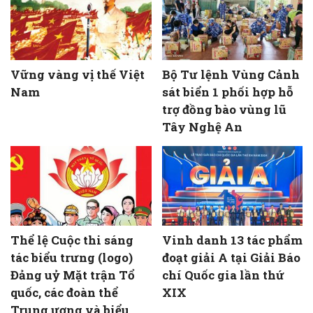
Vững vàng vị thế Việt
Bộ Tư lệnh Vùng Cảnh
Nam
sát biển 1 phối hợp hỗ
trợ đồng bào vùng lũ
Tây Nghệ An
Thể lệ Cuộc thi sáng
Vinh danh 13 tác phẩm
tác biểu trưng (logo)
đoạt giải A tại Giải Báo
Đảng uỷ Mặt trận Tổ
chí Quốc gia lần thứ
quốc, các đoàn thể
XIX
Trung ương và biểu