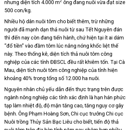
2
nhưng diện tích 4.000 m
ông đang nuôi vừa đạt size
500 con/kg.
Nhiều hộ dân nuôi tôm cho biết thêm, trừ những
người đã mạnh dạn thả nuôi từ sau Tết Nguyên đán
thì đến nay còn đang tiến hành, chứ hiện tại ít ai dám
“đổ tiền” vào đầm tôm lúc nắng nóng khốc liệt thế
này. Theo thống kê, diện tích thả nuôi tôm công
nghiệp của các tỉnh ĐBSCL đều rất khiêm tốn. Tại Cà
Mau, diện tích nuôi tôm công nghiệp của tỉnh hiện
khoảng 40% trong tổng số 12.000 ha nuôi.
Nguyên nhân chủ yếu dẫn đến thực trạng trên được
ngành nông nghiệp các tỉnh xác định là hạn hán phức
tạp làm nhiệt độ, độ mặn tăng cao, tăng nguy cơ gây
bệnh. Ông Phạm Hoàng Sơn, Chi cục trưởng Chi cục
Nuôi trồng Thủy Sản Bạc Liêu cho biết, tiến độ thả
nuôi tôm trên địa bàn tỉnh năm nay chậm hơn nhiều