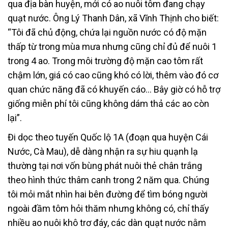
qua địa bàn huyện, mới có ao nuôi tôm đang chạy
quạt nước. Ông Lý Thanh Dân, xã Vĩnh Thịnh cho biết:
“Tôi đã chủ động, chứa lại nguồn nước có độ mặn
thấp từ trong mùa mưa nhưng cũng chỉ đủ để nuôi 1
trong 4 ao. Trong môi trường độ mặn cao tôm rất
chậm lớn, giá có cao cũng khó có lời, thêm vào đó cơ
quan chức năng đã có khuyến cáo… Bây giờ có hỗ trợ
giống miễn phí tôi cũng không dám thả các ao còn
lại”.
Đi dọc theo tuyến Quốc lộ 1A (đoạn qua huyện Cái
Nước, Cà Mau), dễ dàng nhận ra sự hiu quạnh lạ
thường tại nơi vốn bùng phát nuôi thẻ chân trắng
theo hình thức thâm canh trong 2 năm qua. Chúng
tôi mỏi mắt nhìn hai bên đường để tìm bóng người
ngoài đầm tôm hỏi thăm nhưng không có, chỉ thấy
nhiều ao nuôi khô trơ đáy, các dàn quạt nước nằm