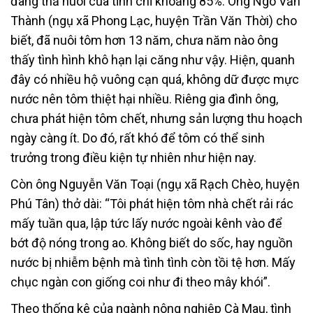
đang thả nuôi của tỉnh chỉ khoảng 85%. Ông Ngô Văn
Thành (ngụ xã Phong Lạc, huyện Trần Văn Thời) cho
biết, đã nuôi tôm hơn 13 năm, chưa năm nào ông
thấy tình hình khô hạn lại căng như vậy. Hiện, quanh
đây có nhiều hộ vuông cạn quá, không dữ được mực
nước nên tôm thiệt hại nhiều. Riêng gia đình ông,
chưa phát hiện tôm chết, nhưng sản lượng thu hoạch
ngày càng ít. Do đó, rất khó để tôm có thể sinh
trưởng trong điều kiện tự nhiên như hiện nay.
Còn ông Nguyễn Văn Toại (ngụ xã Rạch Chèo, huyện
Phú Tân) thở dài: “Tôi phát hiện tôm nhà chết rải rác
mấy tuần qua, lập tức lấy nước ngoài kênh vào để
bớt độ nóng trong ao. Không biết do sốc, hay nguồn
nước bị nhiễm bệnh mà tình tình còn tồi tệ hơn. Mấy
chục ngàn con giống coi như đi theo mây khói”.
Theo thống kê của ngành nông nghiệp Cà Mau, tình