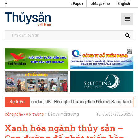
ePaper
eMagazine
English
26
London, UK - Hội nghị Thượng đỉnh Đổi mới Sáng tạo trong Ngành 
Sự kiện
Công nghệ - Môi trường
Bảo vệ môi trường
T5, 05/06/2025 03:55
Xanh hóa ngành thủy sản –