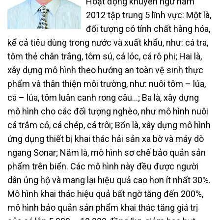
Hoạt động khuyến ngư năm
2012 tập trung 5 lĩnh vực: Một là,
đối tượng có tính chất hàng hóa,
kể cả tiêu dùng trong nước và xuất khẩu, như: cá tra,
tôm thẻ chân trắng, tôm sú, cá lóc, cá rô phi; Hai là,
xây dựng mô hình theo hướng an toàn vệ sinh thực
phẩm và thân thiện môi trường, như: nuôi tôm – lúa,
cá – lúa, tôm luân canh rong câu…; Ba là, xây dựng
mô hình cho các đối tượng nghèo, như mô hình nuôi
cá trắm cỏ, cá chép, cá trôi; Bốn là, xây dựng mô hình
ứng dụng thiết bị khai thác hải sản xa bờ và máy dò
ngang Sonar; Năm là, mô hình sơ chế bảo quản sản
phẩm trên biển. Các mô hình này đều được người
dân ủng hộ và mang lại hiệu quả cao hơn ít nhất 30%.
Mô hình khai thác hiệu quả bất ngờ tăng đến 200%,
mô hình bảo quản sản phẩm khai thác tăng giá trị