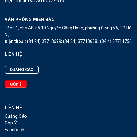
Điện Thoại:
(84.28) 62777 616
VĂN PHÒNG MIỀN BẮC
Tầng 1, nhà A8, số 10 Nguyễn Công Hoan, phường Giảng Võ, TP Hà
Nội.
Điện thoại:
(84.24) 37713699;
(84.24) 37713638;
(84.4) 37711756
LIÊN HỆ
QUẢNG CÁO
GÓP Ý
LIÊN HỆ
Quảng Cáo
Góp Ý
Facebook