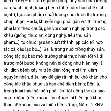
tiến bộ KH – KT tạo nguồn giống thủy sản chất lượng
cao, sạch bệnh, kháng bệnh tốt (nhằm hạn chế dịch
bệnh), tạo sản phẩm chất lượng cao được thị trường
chấp nhận; Hai là, khuyến ngư phải gắn với thị trường,
phải làm theo chuỗi, gắn với doanh nghiệp trong các
khâu (giống, thức ăn, công nghệ, tiêu thụ sản
phẩm…), tổ chức lại sản xuất (thành lập các tổ, hợp
tác xã, câu lạc bộ…); Ba là, trong nuôi trồng thủy sản,
công tác dự báo môi trường phải thực hiện tốt và đi
trước một bước, không nên bị động như hiện nay là
khi dịch bệnh xảy ra trên diện rộng mới tìm kiếm
nguyên nhân, điều này đã gây rất nhiều khó khăn cho
công tác khắc phục và hạn chế dịch bệnh; Bốn là,
trong khai thác hải sản phải làm tốt công tác dự báo
ngư trường (nếu không làm được thì hiệu quả khai
thác sẽ không cao và thiếu bền vững); Năm là, KNV