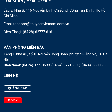
TOÀ SOẠN / HEAD OFFICE
Lầu 2, Nhà B, 116 Nguyễn Đình Chiểu, phường Tân Định, TP. Hồ
Chí Minh.
Email:
toasoan@thuysanvietnam.com.vn
Điện Thoại:
(84.28) 62777 616
VĂN PHÒNG MIỀN BẮC
Tầng 1, nhà A8, số 10 Nguyễn Công Hoan, phường Giảng Võ, TP Hà
Nội.
Điện thoại:
(84.24) 37713699;
(84.24) 37713638;
(84.4) 37711756
LIÊN HỆ
QUẢNG CÁO
GÓP Ý