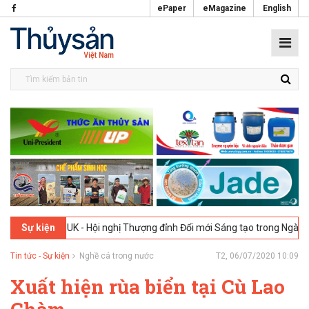
ePaper
eMagazine
English
London, UK - Hội nghị Thượng đỉnh Đổi mới Sáng tạo trong Ngành Thự
Sự kiện
Tin tức - Sự kiện
Nghề cá trong nước
T2, 06/07/2020 10:09
Xuất hiện rùa biển tại Cù Lao