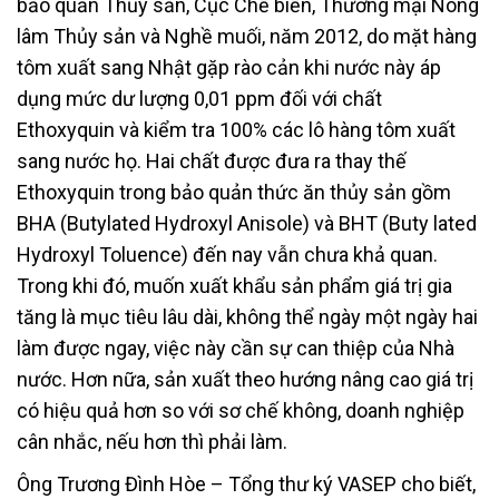
bảo quản Thủy sản, Cục Chế biến, Thương mại Nông
lâm Thủy sản và Nghề muối, năm 2012, do mặt hàng
tôm xuất sang Nhật gặp rào cản khi nước này áp
dụng mức dư lượng 0,01 ppm đối với chất
Ethoxyquin và kiểm tra 100% các lô hàng tôm xuất
sang nước họ. Hai chất được đưa ra thay thế
Ethoxyquin trong bảo quản thức ăn thủy sản gồm
BHA (Butylated Hydroxyl Anisole) và BHT (Buty lated
Hydroxyl Toluence) đến nay vẫn chưa khả quan.
Trong khi đó, muốn xuất khẩu sản phẩm giá trị gia
tăng là mục tiêu lâu dài, không thể ngày một ngày hai
làm được ngay, việc này cần sự can thiệp của Nhà
nước. Hơn nữa, sản xuất theo hướng nâng cao giá trị
có hiệu quả hơn so với sơ chế không, doanh nghiệp
cân nhắc, nếu hơn thì phải làm.
Ông Trương Đình Hòe – Tổng thư ký VASEP cho biết,