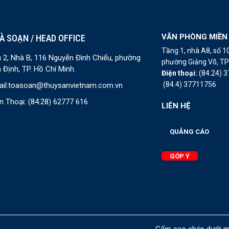
VĂN PHÒNG MIỀN
À SOẠN / HEAD OFFICE
Tầng 1, nhà A8, số 
 2, Nhà B, 116 Nguyễn Đình Chiểu, phường
phường Giảng Võ, TP 
 Định, TP. Hồ Chí Minh.
Điện thoại:
(84.24) 
(84.4) 37711756
il:
toasoan@thuysanvietnam.com.vn
n Thoại:
(84.28) 62777 616
LIÊN HỆ
QUẢNG CÁO
GÓP Ý
Cấm sao chép dưới mọ