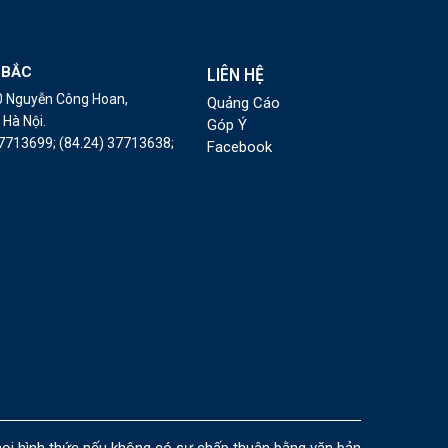
 BẮC
LIÊN HỆ
10 Nguyễn Công Hoan,
Quảng Cáo
Hà Nội.
Góp Ý
37713699;
(84.24) 37713638;
Facebook
i hình thức nếu không có sự chấp thuận bằng văn bản