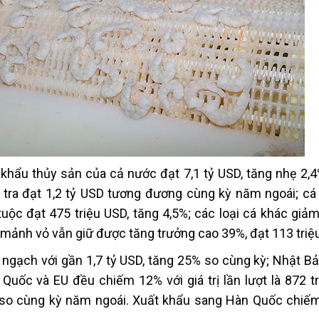
khẩu thủy sản của cả nước đạt 7,1 tỷ USD, tăng nhẹ 2,4
cá tra đạt 1,2 tỷ USD tương đương cùng kỳ năm ngoái; cá
tuộc đạt 475 triệu USD, tăng 4,5%; các loại cá khác giả
i mảnh vỏ vẫn giữ được tăng trưởng cao 39%, đạt 113 triệ
m ngạch với gần 1,7 tỷ USD, tăng 25% so cùng kỳ; Nhật B
Quốc và EU đều chiếm 12% với giá trị lần lượt là 872 tr
 so cùng kỳ năm ngoái. Xuất khẩu sang Hàn Quốc chiế