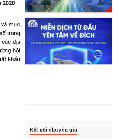
m 2020
ừ và mực
số trong
ở các địa
ường hồi
uất khẩu
Kết nối chuyên gia