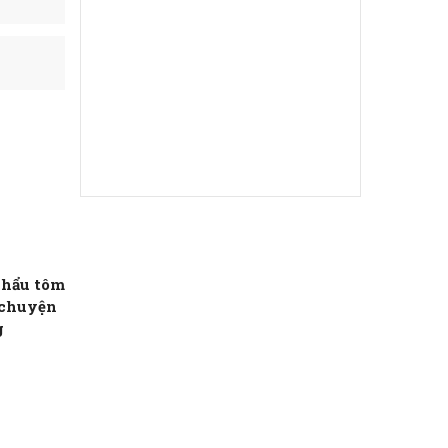
khẩu tôm
 chuyện
g