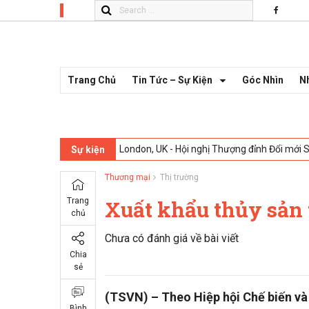
Trang Chủ
Tin Tức – Sự Kiện
Góc Nhìn
N
London, UK - Hội nghị Thượng đỉnh Đổi mới
Sự kiện
Thương mại
Thị trường
Trang
Xuất khẩu thủy sản 
chủ
Chưa có đánh giá về bài viết
Chia
sẻ
(TSVN) – Theo Hiệp hội Chế biến và
Bình