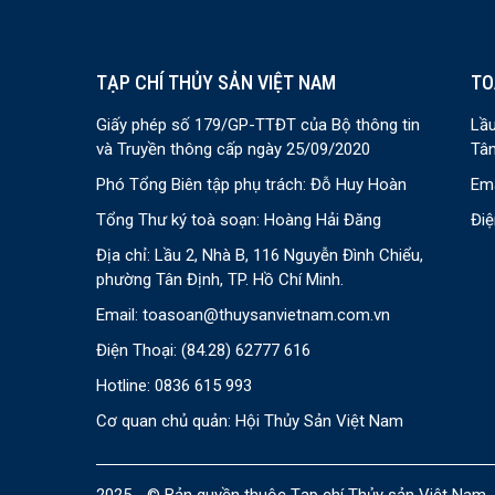
TẠP CHÍ THỦY SẢN VIỆT NAM
TO
Giấy phép số 179/GP-TTĐT của Bộ thông tin
Lầu
và Truyền thông cấp ngày 25/09/2020
Tân
Phó Tổng Biên tập phụ trách: Đỗ Huy Hoàn
Ema
Tổng Thư ký toà soạn: Hoàng Hải Đăng
Điệ
Địa chỉ: Lầu 2, Nhà B, 116 Nguyễn Đình Chiểu,
phường Tân Định, TP. Hồ Chí Minh.
Email:
toasoan@thuysanvietnam.com.vn
Điện Thoại:
(84.28) 62777 616
Hotline: 0836 615 993
Cơ quan chủ quản: Hội Thủy Sản Việt Nam
2025 - © Bản quyền thuộc Tạp chí Thủy sản Việt Nam