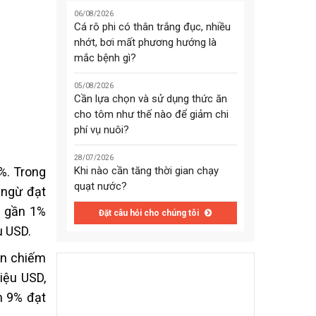
06/08/2026
Cá rô phi có thân trắng đục, nhiều
nhớt, bơi mất phương hướng là
mắc bệnh gì?
05/08/2026
Cần lựa chọn và sử dụng thức ăn
cho tôm như thế nào để giảm chi
phí vụ nuôi?
28/07/2026
Khi nào cần tăng thời gian chạy
%. Trong
quạt nước?
 ngừ đạt
m gần 1%
Đặt câu hỏi cho chúng tôi
u USD.
ản chiếm
iệu USD,
m 9% đạt