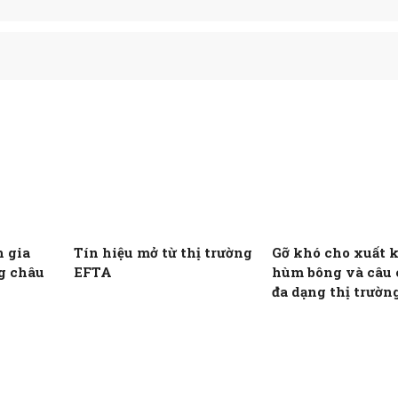
h gia
Tín hiệu mở từ thị trường
Gỡ khó cho xuất 
ng châu
EFTA
hùm bông và câu
đa dạng thị trườn