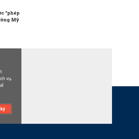
ớc “phép
rường Mỹ
t
ch vụ,
hể