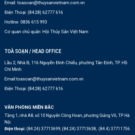
Email:
toasoan@thuysanvietnam.com.vn
Điện Thoại:
(84.28) 62777 616
Hotline: 0836 615 993
Cơ quan chủ quản: Hội Thủy Sản Việt Nam
TOÀ SOẠN / HEAD OFFICE
Lầu 2, Nhà B, 116 Nguyễn Đình Chiểu, phường Tân Định, TP. Hồ
Chí Minh.
Email:
toasoan@thuysanvietnam.com.vn
Điện Thoại:
(84.28) 62777 616
VĂN PHÒNG MIỀN BẮC
Tầng 1, nhà A8, số 10 Nguyễn Công Hoan, phường Giảng Võ, TP Hà
Nội.
Điện thoại:
(84.24) 37713699;
(84.24) 37713638;
(84.4) 37711756