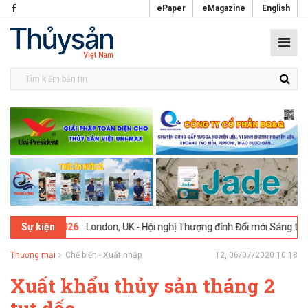
ePaper
eMagazine
English
9-02-2026
London, UK - Hội nghị Thượng đỉnh Đổi mới Sáng tạo tron
Sự kiện
Thương mại
Chế biến - Xuất nhập
T2, 06/07/2020 10:18
Xuất khẩu thủy sản tháng 2