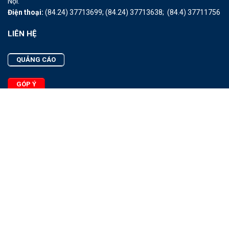
Nội.
Điện thoại:
(84.24) 37713699;
(84.24) 37713638;
(84.4) 37711756
LIÊN HỆ
QUẢNG CÁO
GÓP Ý
LIÊN HỆ
Quảng Cáo
Góp Ý
Facebook
2025 - © Bản quyền thuộc Tạp chí Thủy sản Việt Nam
Cấm sao chép dưới mọi hình thức nếu không có sự chấp thuận
bằng văn bản