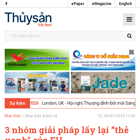
ePaper
eMagazine
English
09-02-2026
London, UK - Hội nghị Thượng đỉnh Đổi mới Sáng tạo tro
Sự kiện
Khai thác
Khai thác & Bảo vệ
T2, 06/07/2020 12:56
3 nhóm giải pháp lấy lại “thẻ