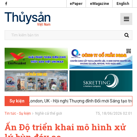
ePaper
eMagazine
English
026
London, UK - Hội nghị Thượng đỉnh Đổi mới Sáng tạo trong Ngành
Sự kiện
Tin tức - Sự kiện
Nghề cá thế giới
T5, 18/06/2026 02:01
Ấn Độ triển khai mô hình xử