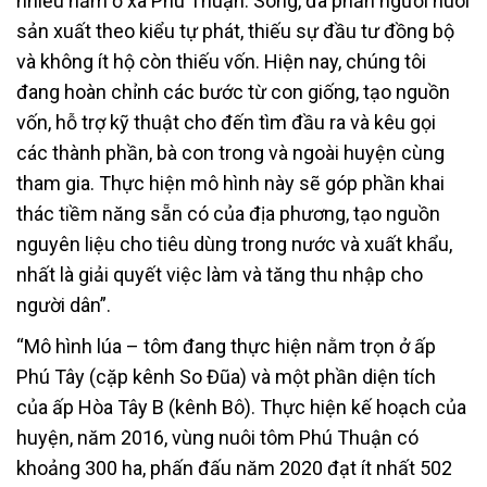
nhiều năm ở xã Phú Thuận. Song, đa phần người nuôi
sản xuất theo kiểu tự phát, thiếu sự đầu tư đồng bộ
và không ít hộ còn thiếu vốn. Hiện nay, chúng tôi
đang hoàn chỉnh các bước từ con giống, tạo nguồn
vốn, hỗ trợ kỹ thuật cho đến tìm đầu ra và kêu gọi
các thành phần, bà con trong và ngoài huyện cùng
tham gia. Thực hiện mô hình này sẽ góp phần khai
thác tiềm năng sẵn có của địa phương, tạo nguồn
nguyên liệu cho tiêu dùng trong nước và xuất khẩu,
nhất là giải quyết việc làm và tăng thu nhập cho
người dân”.
“Mô hình lúa – tôm đang thực hiện nằm trọn ở ấp
Phú Tây (cặp kênh So Đũa) và một phần diện tích
của ấp Hòa Tây B (kênh Bô). Thực hiện kế hoạch của
huyện, năm 2016, vùng nuôi tôm Phú Thuận có
khoảng 300 ha, phấn đấu năm 2020 đạt ít nhất 502