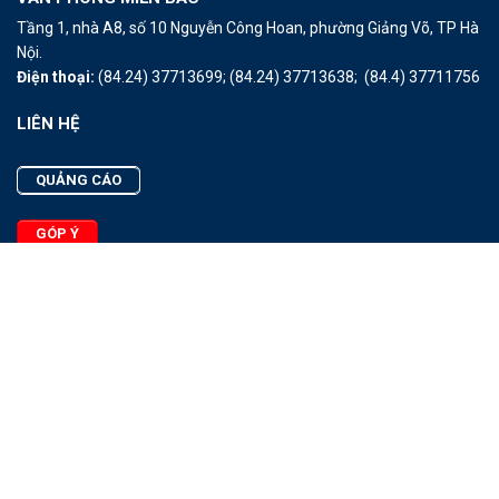
Tầng 1, nhà A8, số 10 Nguyễn Công Hoan, phường Giảng Võ, TP Hà
Nội.
Điện thoại:
(84.24) 37713699;
(84.24) 37713638;
(84.4) 37711756
LIÊN HỆ
QUẢNG CÁO
GÓP Ý
LIÊN HỆ
Quảng Cáo
Góp Ý
Facebook
2025 - © Bản quyền thuộc Tạp chí Thủy sản Việt Nam