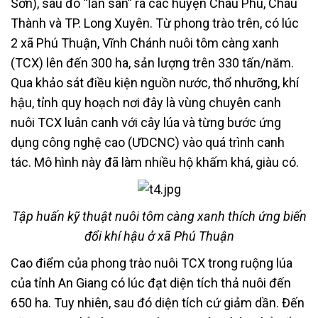
Sơn), sau đó “lấn sân” ra các huyện Châu Phú, Châu
Thành và TP. Long Xuyên. Từ phong trào trên, có lúc
2 xã Phú Thuận, Vĩnh Chánh nuôi tôm càng xanh
(TCX) lên đến 300 ha, sản lượng trên 330 tấn/năm.
Qua khảo sát điều kiện nguồn nước, thổ nhưỡng, khí
hậu, tỉnh quy hoạch nơi đây là vùng chuyên canh
nuôi TCX luân canh với cây lúa và từng bước ứng
dụng công nghệ cao (ƯDCNC) vào quá trình canh
tác. Mô hình này đã làm nhiều hộ khấm khá, giàu có.
Tập huấn kỹ thuật nuôi tôm càng xanh thích ứng biến
đổi khí hậu ở xã Phú Thuận
Cao điểm của phong trào nuôi TCX trong ruộng lúa
của tỉnh An Giang có lúc đạt diện tích thả nuôi đến
650 ha. Tuy nhiên, sau đó diện tích cứ giảm dần. Đến