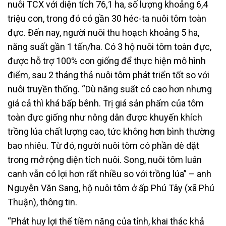
nuôi TCX với diện tích 76,1 ha, số lượng khoảng 6,4
triệu con, trong đó có gần 30 héc-ta nuôi tôm toàn
đực. Đến nay, người nuôi thu hoạch khoảng 5 ha,
năng suất gần 1 tấn/ha. Có 3 hộ nuôi tôm toàn đực,
được hỗ trợ 100% con giống để thực hiện mô hình
điểm, sau 2 tháng thả nuôi tôm phát triển tốt so với
nuôi truyền thống. “Dù năng suất có cao hơn nhưng
giá cả thì khá bấp bênh. Trị giá sản phẩm của tôm
toàn đực giống như nông dân được khuyến khích
trồng lúa chất lượng cao, tức không hơn bình thường
bao nhiêu. Từ đó, người nuôi tôm có phần dè dặt
trong mở rộng diện tích nuôi. Song, nuôi tôm luân
canh vẫn có lợi hơn rất nhiều so với trồng lúa” – anh
Nguyễn Văn Sang, hộ nuôi tôm ở ấp Phú Tây (xã Phú
Thuận), thông tin.
“Phát huy lợi thế tiềm năng của tỉnh, khai thác khả