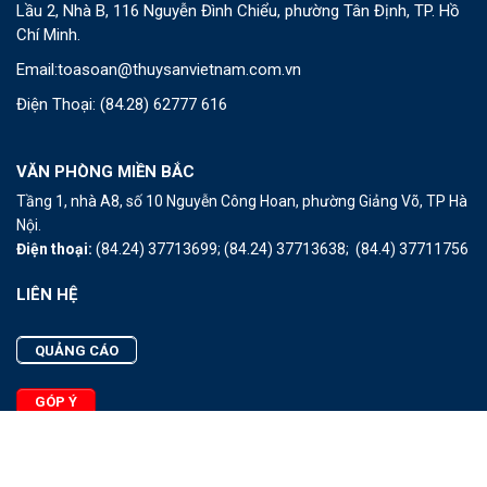
Lầu 2, Nhà B, 116 Nguyễn Đình Chiểu, phường Tân Định, TP. Hồ
Chí Minh.
Email:
toasoan@thuysanvietnam.com.vn
Điện Thoại:
(84.28) 62777 616
VĂN PHÒNG MIỀN BẮC
Tầng 1, nhà A8, số 10 Nguyễn Công Hoan, phường Giảng Võ, TP Hà
Nội.
Điện thoại:
(84.24) 37713699;
(84.24) 37713638;
(84.4) 37711756
LIÊN HỆ
QUẢNG CÁO
GÓP Ý
LIÊN HỆ