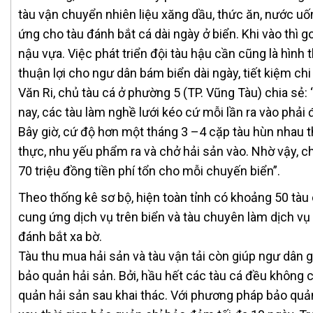
tàu vận chuyển nhiên liệu xăng dầu, thức ăn, nước uố
ứng cho tàu đánh bắt cá dài ngày ở biển. Khi vào thì 
nậu vựa. Việc phát triển đội tàu hậu cần cũng là hình
thuận lợi cho ngư dân bám biển dài ngày, tiết kiệm ch
Văn Ri, chủ tàu cá ở phường 5 (TP. Vũng Tàu) chia sẻ:
nay, các tàu làm nghề lưới kéo cứ mỗi lần ra vào phải đ
Bây giờ, cứ độ hơn một tháng 3 –4 cặp tàu hùn nhau t
thực, nhu yếu phẩm ra và chở hải sản vào. Nhờ vậy, ch
70 triệu đồng tiền phí tổn cho mỗi chuyến biển”.
Theo thống kê sơ bộ, hiện toàn tỉnh có khoảng 50 tàu
cung ứng dịch vụ trên biển và tàu chuyên làm dịch vụ 
đánh bắt xa bờ.
Tàu thu mua hải sản và tàu vận tải còn giúp ngư dân g
bảo quản hải sản. Bởi, hầu hết các tàu cá đều không có
quản hải sản sau khai thác. Với phương pháp bảo quả