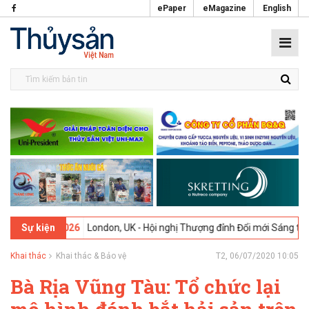
ePaper
eMagazine
English
-02-2026
London, UK - Hội nghị Thượng đỉnh Đổi mới Sáng tạo trong 
Sự kiện
Khai thác
Khai thác & Bảo vệ
T2, 06/07/2020 10:05
Bà Rịa Vũng Tàu: Tổ chức lại