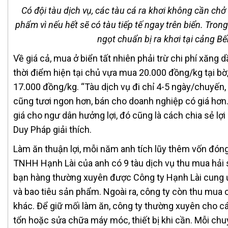
Có đội tàu dịch vụ, các tàu cá ra khơi không cần chở 
phẩm vì nếu hết sẽ có tàu tiếp tế ngay trên biển. Tron
ngọt chuẩn bị ra khơi tại cảng Bế
Về giá cả, mua ở biển tất nhiên phải trừ chi phí xăng 
thời điểm hiện tại chủ vựa mua 20.000 đồng/kg tại bờ, 
17.000 đồng/kg. “Tàu dịch vụ đi chỉ 4-5 ngày/chuyến
cũng tươi ngon hơn, bán cho doanh nghiệp có giá hơn
giá cho ngư dân hưởng lợi, đó cũng là cách chia sẻ lợ
Duy Pháp giải thích.
Làm ăn thuận lợi, mỗi năm anh tích lũy thêm vốn đóng
TNHH Hạnh Lài của anh có 9 tàu dịch vụ thu mua hải sả
bạn hàng thường xuyên được Công ty Hạnh Lài cung ứ
và bao tiêu sản phẩm. Ngoài ra, công ty còn thu mua c
khác. Để giữ mối làm ăn, công ty thường xuyên cho cá
tổn hoặc sửa chữa máy móc, thiết bị khi cần. Mỗi chu