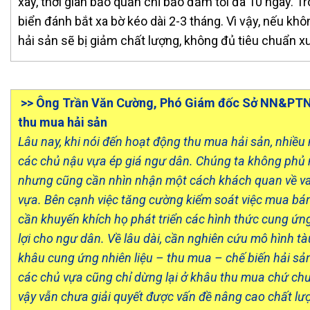
xay, thời gian bảo quản chỉ bảo đảm tối đa 10 ngày. T
biển đánh bắt xa bờ kéo dài 2-3 tháng. Vì vậy, nếu k
hải sản sẽ bị giảm chất lượng, không đủ tiêu chuẩn xu
>> Ông Trần Văn Cường, Phó Giám đốc Sở NN&PTNT
thu mua hải sản
Lâu nay, khi nói đến hoạt động thu mua hải sản, nhiều 
các chủ nậu vựa ép giá ngư dân. Chúng ta không phủ 
nhưng cũng cần nhìn nhận một cách khách quan về vai
vựa. Bên cạnh việc tăng cường kiểm soát việc mua bá
cần khuyến khích họ phát triển các hình thức cung ứn
lợi cho ngư dân. Về lâu dài, cần nghiên cứu mô hình t
khâu cung ứng nhiên liệu – thu mua – chế biến hải sản
các chủ vựa cũng chỉ dừng lại ở khâu thu mua chứ chư
vậy vẫn chưa giải quyết được vấn đề nâng cao chất lư