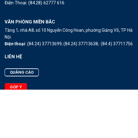
Điện Thoại:
(84.28) 62777 616
VĂN PHÒNG MIỀN BẮC
Tầng 1, nhà A8, số 10 Nguyễn Công Hoan, phường Giảng Võ, TP Hà
Nội.
Điện thoại:
(84.24) 37713699;
(84.24) 37713638;
(84.4) 37711756
LIÊN HỆ
QUẢNG CÁO
GÓP Ý
LIÊN HỆ
Quảng Cáo
Góp Ý
Facebook