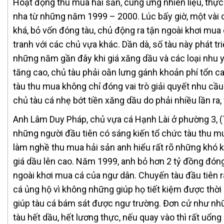
Hoạt động thu mua hải sản, cung ứng nhiên liệu, th
nha từ những năm 1999 – 2000. Lúc bấy giờ, một vài
khá, bỏ vốn đóng tàu, chủ động ra tận ngoài khơi mu
tranh với các chủ vựa khác. Dần dà, số tàu này phát tr
những năm gần đây khi giá xăng dầu và các loại nhu
tăng cao, chủ tàu phải oằn lưng gánh khoản phí tổn c
tàu thu mua không chỉ đóng vai trò giải quyết nhu cầ
chủ tàu cá nhẹ bớt tiền xăng dầu do phải nhiều lần ra,
Anh Lâm Duy Pháp, chủ vựa cá Hạnh Lài ở phường 3, (
những người đầu tiên có sáng kiến tổ chức tàu thu mu
làm nghề thu mua hải sản anh hiểu rất rõ những khó k
giá dầu lên cao. Năm 1999, anh bỏ hơn 2 tỷ đồng đóng
ngoài khơi mua cá của ngư dân. Chuyến tàu đầu tiên r
cá ủng hộ vì không những giúp họ tiết kiệm được thời 
giúp tàu cá bám sát được ngư trường. Đơn cử như nhữ
tàu hết dầu, hết lương thực, nếu quay vào thì rất uổng 