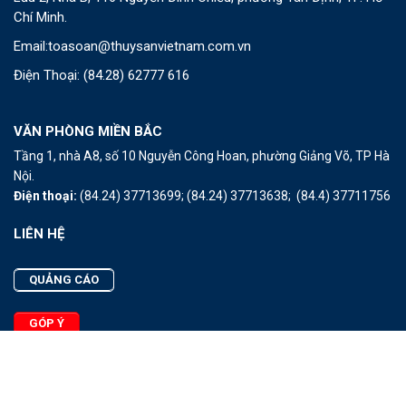
Chí Minh.
Email:
toasoan@thuysanvietnam.com.vn
Điện Thoại:
(84.28) 62777 616
VĂN PHÒNG MIỀN BẮC
Tầng 1, nhà A8, số 10 Nguyễn Công Hoan, phường Giảng Võ, TP Hà
Nội.
Điện thoại:
(84.24) 37713699;
(84.24) 37713638;
(84.4) 37711756
LIÊN HỆ
QUẢNG CÁO
GÓP Ý
LIÊN HỆ