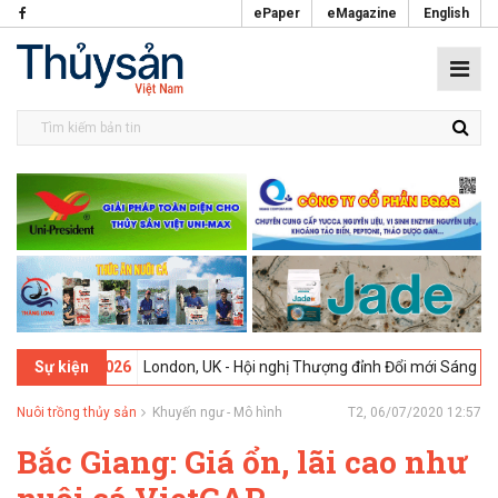
ePaper
eMagazine
English
2-2026
London, UK - Hội nghị Thượng đỉnh Đổi mới Sáng tạo trong Ng
Sự kiện
Nuôi trồng thủy sản
Khuyến ngư - Mô hình
T2, 06/07/2020 12:57
Bắc Giang: Giá ổn, lãi cao như