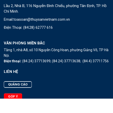
Lầu 2, Nhà B, 116 Nguyễn Đình Chiểu, phường Tân Định, TP. Hồ
Chí Minh.
Email:
toasoan@thuysanvietnam.com.vn
Điện Thoại:
(84.28) 62777 616
VĂN PHÒNG MIỀN BẮC
Tầng 1, nhà A8, số 10 Nguyễn Công Hoan, phường Giảng Võ, TP Hà
Nội.
Điện thoại:
(84.24) 37713699;
(84.24) 37713638;
(84.4) 37711756
LIÊN HỆ
QUẢNG CÁO
GÓP Ý