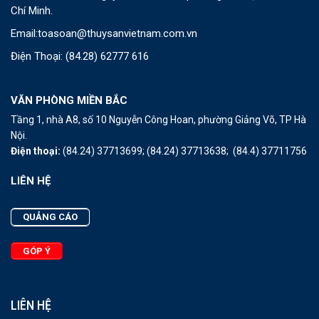
Chí Minh.
Email:
toasoan@thuysanvietnam.com.vn
Điện Thoại:
(84.28) 62777 616
VĂN PHÒNG MIỀN BẮC
Tầng 1, nhà A8, số 10 Nguyễn Công Hoan, phường Giảng Võ, TP Hà
Nội.
Điện thoại:
(84.24) 37713699;
(84.24) 37713638;
(84.4) 37711756
LIÊN HỆ
QUẢNG CÁO
GÓP Ý
LIÊN HỆ