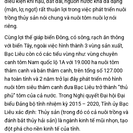
điều kiện khí hậu, đất đai, nguồn nước khá đa dạng
(mặn, lợ, ngọt) rất thuận lợi trong việc phát triển nuôi
trồng thủy sản nói chung và nuôi tôm nuôi lợ nói
riêng.
Cùng lợi thế giáp biển Đông, có sông, rạch ăn thông
với biển Tây, ngoài việc hình thành 3 vùng sản xuất,
Bạc Liêu còn có các tiểu vùng như: vùng chuyên
canh tôm Nam quốc lộ 1A với 19.000 ha nuôi tôm
thâm canh và bán thâm canh, trên tổng số 127.000
ha toàn tỉnh và 2 năm trở lại đây phát triển mô hình
nuôi tôm siêu thâm canh đưa Bạc Liêu trở thành “thủ
phủ” tôm của cả nước. Trong Nghị quyết Đại hội Đại
biểu Đảng bộ tỉnh nhiệm kỳ 2015 – 2020, Tỉnh ủy Bạc
Liêu xác định: Thủy sản (trong đó có cả nuôi trồng và
đánh bắt thủy hải sản) là ngành kinh tế mũi nhọn, tạo
đột phá cho nền kinh tế của tỉnh.