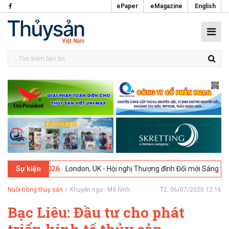
ePaper
eMagazine
English
2-2026
London, UK - Hội nghị Thượng đỉnh Đổi mới Sáng tạo trong N
Sự kiện
Nuôi trồng thủy sản
Khuyến ngư - Mô hình
T2, 06/07/2020 12:16
Bạc Liêu: Đầu tư cho phát