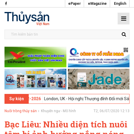
ePaper
eMagazine
English
 -
09-02-2026
London, UK - Hội nghị Thượng đỉnh Đổi mới Sáng tạo t
Sự kiện
Nuôi trồng thủy sản
Khuyến ngư - Mô hình
T2, 06/07/2020 12:13
Bạc Liêu: Nhiều diện tích nuôi