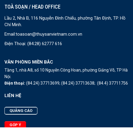
TOÀ SOẠN / HEAD OFFICE
Lầu 2, Nhà B, 116 Nguyễn Đình Chiểu, phường Tân Định, TP. Hồ
Chí Minh.
Email:
toasoan@thuysanvietnam.com.vn
Điện Thoại:
(84.28) 62777 616
VĂN PHÒNG MIỀN BẮC
Tầng 1, nhà A8, số 10 Nguyễn Công Hoan, phường Giảng Võ, TP Hà
Nội.
Điện thoại:
(84.24) 37713699;
(84.24) 37713638;
(84.4) 37711756
LIÊN HỆ
QUẢNG CÁO
GÓP Ý