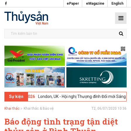
ePaper
eMagazine
English
9-02-2026
London, UK - Hội nghị Thượng đỉnh Đổi mới Sáng tạo tron
Sự kiện
Khai thác
Khai thác & Bảo vệ
T2, 06/07/2020 10:36
Báo động tình trạng tận diệt