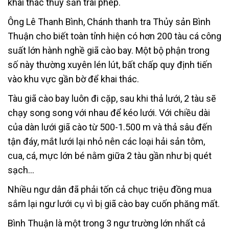
khai thác thủy sản trái phép.
Ông Lê Thanh Bình, Chánh thanh tra Thủy sản Bình
Thuận cho biết toàn tỉnh hiện có hơn 200 tàu cá công
suất lớn hành nghề giã cào bay. Một bộ phận trong
số này thường xuyên lén lút, bất chấp quy định tiến
vào khu vực gần bờ để khai thác.
Tàu giã cào bay luôn đi cặp, sau khi thả lưới, 2 tàu sẽ
chạy song song với nhau để kéo lưới. Với chiều dài
của dàn lưới giã cào từ 500-1.500 m và thả sâu đến
tận đáy, mắt lưới lại nhỏ nên các loại hải sản tôm,
cua, cá, mực lớn bé nằm giữa 2 tàu gần như bị quét
sạch…
Nhiều ngư dân đã phải tốn cả chục triệu đồng mua
sắm lại ngư lưới cụ vì bị giã cào bay cuốn phăng mất.
Bình Thuận là một trong 3 ngư trường lớn nhất cả