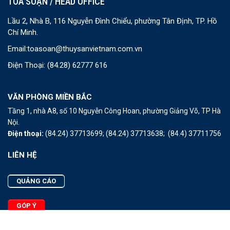
TOÀ SOẠN / HEAD OFFICE
Lầu 2, Nhà B, 116 Nguyễn Đình Chiểu, phường Tân Định, TP. Hồ
Chí Minh.
Email:
toasoan@thuysanvietnam.com.vn
Điện Thoại:
(84.28) 62777 616
VĂN PHÒNG MIỀN BẮC
Tầng 1, nhà A8, số 10 Nguyễn Công Hoan, phường Giảng Võ, TP Hà
Nội.
Điện thoại:
(84.24) 37713699;
(84.24) 37713638;
(84.4) 37711756
LIÊN HỆ
QUẢNG CÁO
GÓP Ý