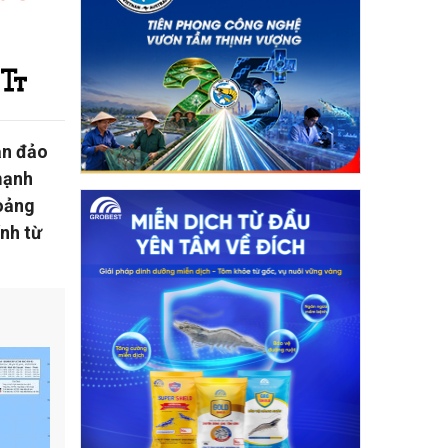
ần đảo
mạnh
hoảng
ính từ