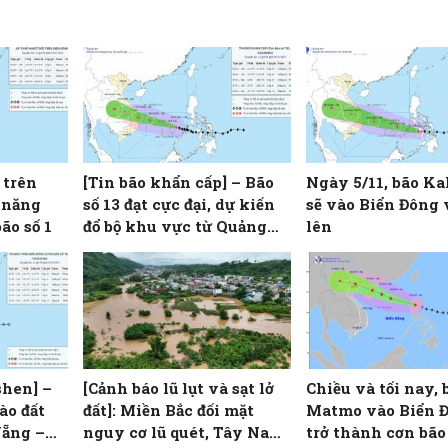
 trên
[Tin bão khẩn cấp] – Bão
Ngày 5/11, bão K
 năng
số 13 đạt cực đại, dự kiến
sẽ vào Biển Đông
ão số 1
đổ bộ khu vực từ Quảng
lên
Ngãi đến Đắk Lắk
shen] –
[Cảnh báo lũ lụt và sạt lở
Chiều và tối nay, 
ào đất
đất]: Miền Bắc đối mặt
Matmo vào Biển 
Nẵng –
nguy cơ lũ quét, Tây Nam
trở thành cơn bão 