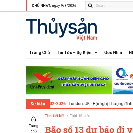
CHỦ NHẬT,
ngày 9/8/2026
Trang Chủ
Tin Tức – Sự Kiện
Góc Nhìn
N
 thứ 13 -
09-02-2026
London, UK - Hội nghị Thượng đỉnh Đổi mới Sán
Sự kiện
Thời tiết biển
Thời tiết biển
Trang
Bão số 13 dự báo đi 
chủ