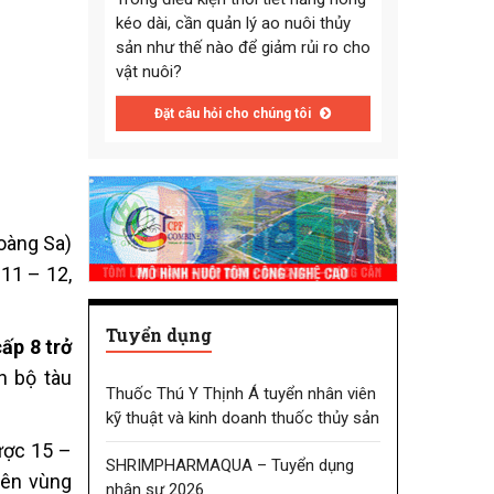
kéo dài, cần quản lý ao nuôi thủy
sản như thế nào để giảm rủi ro cho
vật nuôi?
Đặt câu hỏi cho chúng tôi
oàng Sa)
11 – 12,
Tuyển dụng
ấp 8 trở
n bộ tàu
Thuốc Thú Y Thịnh Á tuyển nhân viên
kỹ thuật và kinh doanh thuốc thủy sản
ược 15 –
SHRIMPHARMAQUA – Tuyển dụng
rên vùng
nhân sự 2026