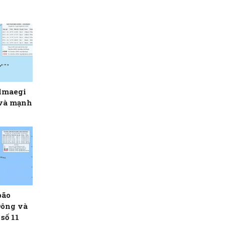
almaegi
 và mạnh
bão
Đông và
số 11