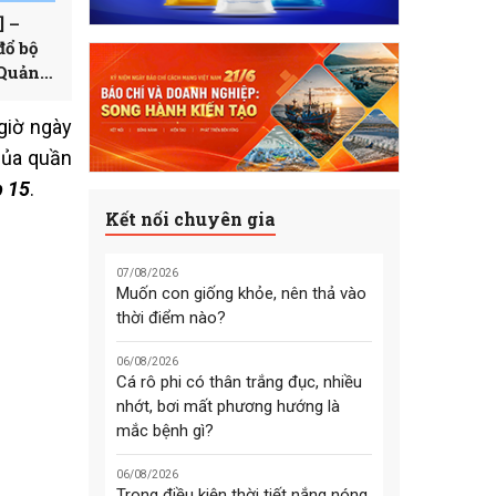
] –
đổ bộ
 Quảng
giờ ngày
của quần
p 15
.
Kết nối chuyên gia
07/08/2026
Muốn con giống khỏe, nên thả vào
thời điểm nào?
06/08/2026
Cá rô phi có thân trắng đục, nhiều
nhớt, bơi mất phương hướng là
mắc bệnh gì?
06/08/2026
Trong điều kiện thời tiết nắng nóng