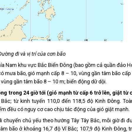
Đường đi và vị trí của cơn bão
phía Nam khu vực Bắc Biển Đông (bao gồm cả quần đảo H
có mưa bão, gió mạnh cấp 8 – 10, vùng gần tâm bão cấp 
, vùng gần tâm bão 8 – 10 m; biển động dữ dội.
 trong 24 giờ tới (gió mạnh từ cấp 6 trở lên, giật từ c
Vĩ Bắc; từ kinh tuyến 110,0 đến 118,5 độ Kinh Đông. Toà
ểm đều có nguy cơ cao chịu tác động của gió giật mạnh.
i chuyển chủ yếu theo hướng Tây Tây Bắc, mỗi giờ đi đ
 tâm bão ở khoảng 16,7 độ Vĩ Bắc; 107,9 độ Kinh Đông, t