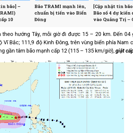
tin bão] –
Bão TRAMI mạnh lên,
[Cập nhật tin bão
(TRAMI)
chuẩn bị tiến vào Biển
Bão số 4 dự kiến 
cấp 10
Đông
vào Quảng Trị –
Nam
 theo hướng Tây, mỗi giờ đi được 15 – 20 km. Đến 04 
độ Vĩ Bắc; 111,9 độ Kinh Đông, trên vùng biển phía Nam 
ng gần tâm bão mạnh cấp 12 (115 – 135 km/giờ),
giật cấ