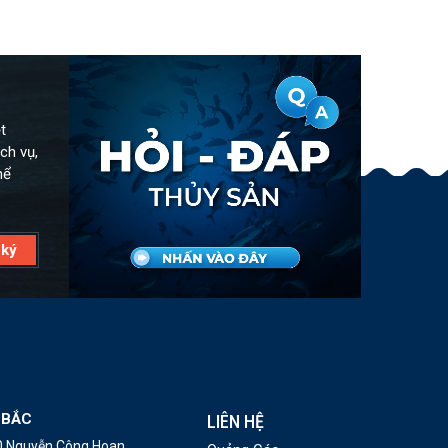
t
ch vụ,
hể
 BẮC
LIÊN HỆ
10 Nguyễn Công Hoan,