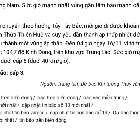
ảng Nam. Sức gió mạnh nhất vùng gần tâm bão mạnh cấ
i chuyển theo hướng Tây Tây Bắc, mỗi giờ đi được khoản
đến Thừa Thiên Huế và suy yếu dần thành áp thấp nhiệt đớ
ếu thành một vùng áp thấp. Đến 04 giờ ngày 16/11, vị trí 
; 104,7 độ Kinh Đông, trên khu vực Trung Lào. Sức gió m
dưới cấp 6 (dưới 40 km/giờ).
ão: cấp 3.
Nguồn: Trung tâm Dự báo Khí tượng Thủy văn
 trên biển đông
bão trên biển đông
bão vào miền trung
mới nhất
cập nhật tin bão số 13 mới nhất
p nhật tin bão vamco
cập nhật tin cơn bão số 13
Dự báo thời t
ới nhất
tin bão trên biển đông