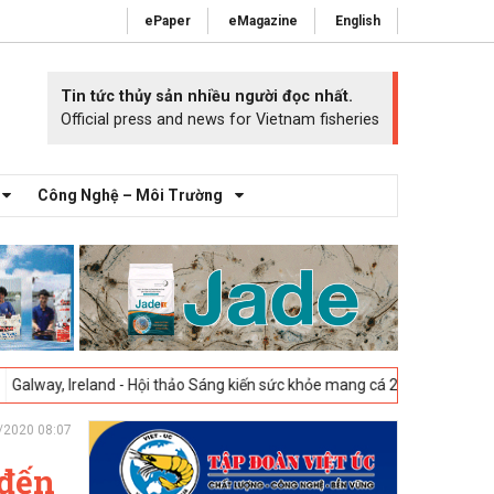
ePaper
eMagazine
English
Tin tức thủy sản nhiều người đọc nhất.
Official press and news for Vietnam fisheries
Công Nghệ – Môi Trường
and - Hội thảo Sáng kiến sức khỏe mang cá 2025 -
23-04-2025
Vigo, Tâ
/2020 08:07
 đến