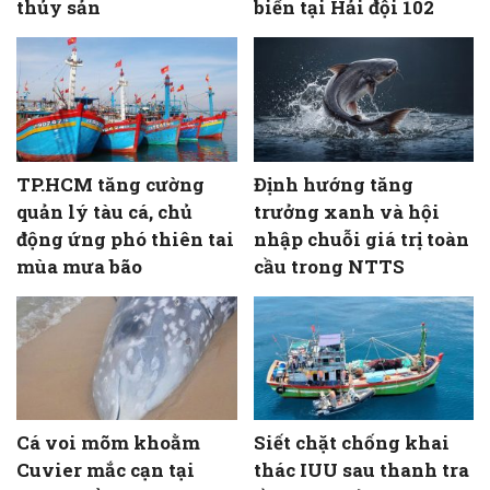
thủy sản
biển tại Hải đội 102
TP.HCM tăng cường
Định hướng tăng
quản lý tàu cá, chủ
trưởng xanh và hội
động ứng phó thiên tai
nhập chuỗi giá trị toàn
mùa mưa bão
cầu trong NTTS
Cá voi mõm khoằm
Siết chặt chống khai
Cuvier mắc cạn tại
thác IUU sau thanh tra