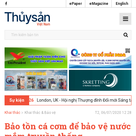
ePaper
eMagazine
English
-02-2026
London, UK - Hội nghị Thượng đỉnh Đổi mới Sáng tạo trong
Sự kiện
Khai thác
Khai thác & Bảo vệ
T2, 06/07/2020 12:28
Bảo tồn cá cơm để bảo vệ nước