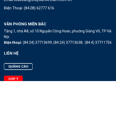
Điện Thoại:
(84.28) 62777 616
VĂN PHÒNG MIỀN BẮC
Tầng 1, nhà A8, số 10 Nguyễn Công Hoan, phường Giảng Võ, TP Hà
Nội.
Điện thoại:
(84.24) 37713699;
(84.24) 37713638;
(84.4) 37711756
LIÊN HỆ
QUẢNG CÁO
GÓP Ý
LIÊN HỆ
Quảng Cáo
Góp Ý