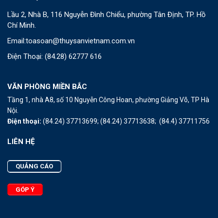
Lầu 2, Nhà B, 116 Nguyễn Đình Chiểu, phường Tân Định, TP. Hồ
Chí Minh.
Email:
toasoan@thuysanvietnam.com.vn
Điện Thoại:
(84.28) 62777 616
VĂN PHÒNG MIỀN BẮC
Tầng 1, nhà A8, số 10 Nguyễn Công Hoan, phường Giảng Võ, TP Hà
Nội.
Điện thoại:
(84.24) 37713699;
(84.24) 37713638;
(84.4) 37711756
LIÊN HỆ
QUẢNG CÁO
GÓP Ý