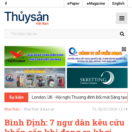
ePaper
eMagazine
English
02-2026
London, UK - Hội nghị Thượng đỉnh Đổi mới Sáng tạo trong 
Sự kiện
Khai thác
Khai thác & Bảo vệ
T2, 06/07/2020 12:18
Bình Định: 7 ngư dân kêu cứu