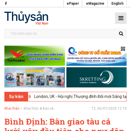
ePaper
eMagazine
English
-02-2026
London, UK - Hội nghị Thượng đỉnh Đổi mới Sáng tạo trong
Sự kiện
Khai thác
Khai thác & Bảo vệ
T2, 06/07/2020 12:19
Bình Định: Bàn giao tàu cá