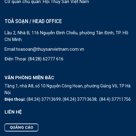
Cơ quan chủ quản: Hội Thủy Sản Việt Nam
TOÀ SOẠN / HEAD OFFICE
Lầu 2, Nhà B, 116 Nguyễn Đình Chiểu, phường Tân Định, TP. Hồ
Chí Minh.
Email:
toasoan@thuysanvietnam.com.vn
Điện Thoại:
(84.28) 62777 616
VĂN PHÒNG MIỀN BẮC
Tầng 1, nhà A8, số 10 Nguyễn Công Hoan, phường Giảng Võ, TP Hà
Nội.
Điện thoại:
(84.24) 37713699;
(84.24) 37713638;
(84.4) 37711756
LIÊN HỆ
QUẢNG CÁO