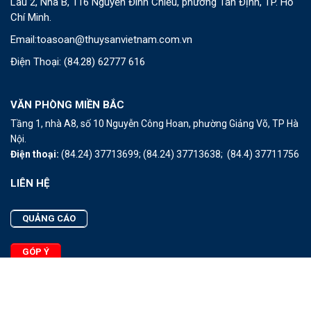
Lầu 2, Nhà B, 116 Nguyễn Đình Chiểu, phường Tân Định, TP. Hồ
Chí Minh.
Email:
toasoan@thuysanvietnam.com.vn
Điện Thoại:
(84.28) 62777 616
VĂN PHÒNG MIỀN BẮC
Tầng 1, nhà A8, số 10 Nguyễn Công Hoan, phường Giảng Võ, TP Hà
Nội.
Điện thoại:
(84.24) 37713699;
(84.24) 37713638;
(84.4) 37711756
LIÊN HỆ
QUẢNG CÁO
GÓP Ý
LIÊN HỆ