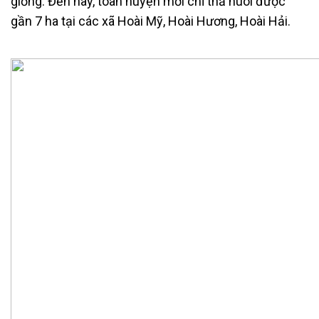
giống. Đến nay, toàn huyện mới chỉ thả nuôi được
gần 7 ha tại các xã Hoài Mỹ, Hoài Hương, Hoài Hải.