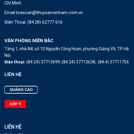
Chí Minh.
Email:
toasoan@thuysanvietnam.com.vn
Điện Thoại:
(84.28) 62777 616
VĂN PHÒNG MIỀN BẮC
Tầng 1, nhà A8, số 10 Nguyễn Công Hoan, phường Giảng Võ, TP Hà
Nội.
Điện thoại:
(84.24) 37713699;
(84.24) 37713638;
(84.4) 37711756
LIÊN HỆ
QUẢNG CÁO
GÓP Ý
LIÊN HỆ