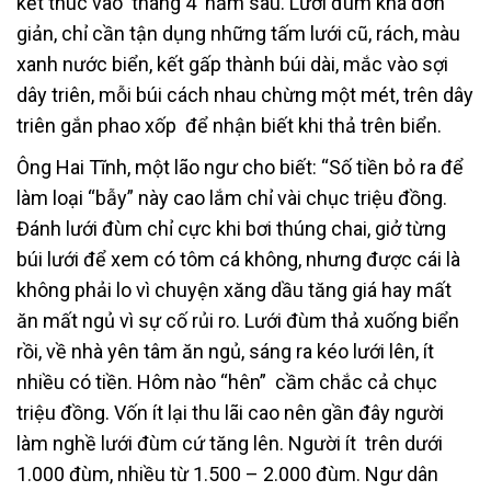
kết thúc vào tháng 4 năm sau. Lưới đùm khá đơn
giản, chỉ cần tận dụng những tấm lưới cũ, rách, màu
xanh nước biển, kết gấp thành búi dài, mắc vào sợi
dây triên, mỗi búi cách nhau chừng một mét, trên dây
triên gắn phao xốp để nhận biết khi thả trên biển.
Ông Hai Tĩnh, một lão ngư cho biết: “Số tiền bỏ ra để
làm loại “bẫy” này cao lắm chỉ vài chục triệu đồng.
Đánh lưới đùm chỉ cực khi bơi thúng chai, giở từng
búi lưới để xem có tôm cá không, nhưng được cái là
không phải lo vì chuyện xăng dầu tăng giá hay mất
ăn mất ngủ vì sự cố rủi ro. Lưới đùm thả xuống biển
rồi, về nhà yên tâm ăn ngủ, sáng ra kéo lưới lên, ít
nhiều có tiền. Hôm nào “hên” cầm chắc cả chục
triệu đồng. Vốn ít lại thu lãi cao nên gần đây người
làm nghề lưới đùm cứ tăng lên. Người ít trên dưới
1.000 đùm, nhiều từ 1.500 – 2.000 đùm. Ngư dân