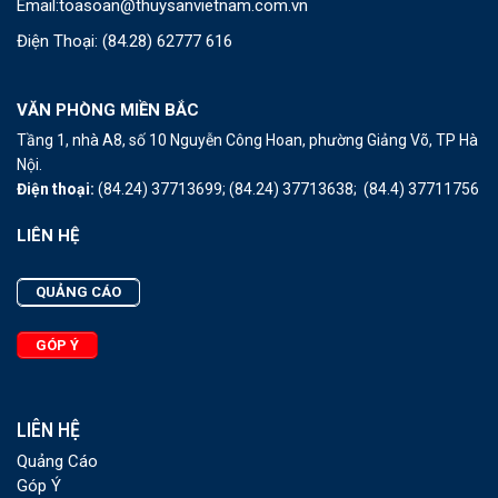
Email:
toasoan@thuysanvietnam.com.vn
Điện Thoại:
(84.28) 62777 616
VĂN PHÒNG MIỀN BẮC
Tầng 1, nhà A8, số 10 Nguyễn Công Hoan, phường Giảng Võ, TP Hà
Nội.
Điện thoại:
(84.24) 37713699;
(84.24) 37713638;
(84.4) 37711756
LIÊN HỆ
QUẢNG CÁO
GÓP Ý
LIÊN HỆ
Quảng Cáo
Góp Ý