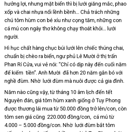
hưởng lợi, nhưng mặt biển thì bị lưới giăng mắc, phao
xốp và chai nhựa nổi lềnh bềnh… Chả trách những
chú tôm hùm con bé xíu như cọng tăm, những con
cá mú con ngây thơ không chạy thoát khỏi… lưới
người.
Hì hục chất hàng chục búi lưới lên chiếc thúng chai,
chuẩn bị chèo ra biển, ngư phủ Lê Mười ở thị trấn
Phan Rí Cửa, vui vẻ nói: “Chỉ có dịp này đến cuối năm
để kiếm tiền”. Anh Mười đã hơn 20 năm gắn bó với
nghề đùm. Nhờ lưới đùm mà nuôi được cả gia đình.
Năm nào cũng vậy, từ tháng 10 âm lịch đến tết
Nguyên đán, giá tôm hùm xanh giống ở Tuy Phong
được thương lái mua từ 50.000 đồng trở lên/con, còn
tôm sen giá cũng 220.000 đồng/con, cá mú từ
4.000 – 5.000 đồng/con. Nhờ lưới đùm bắt tôm