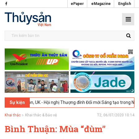
ePaper
eMagazine
English
6
London, UK - Hội nghị Thượng đỉnh Đổi mới Sáng tạo trong Ngành Th
Sự kiện
Khai thác
Khai thác & Bảo vệ
T2, 06/07/2020 10:14
Bình Thuận: Mùa “đùm”