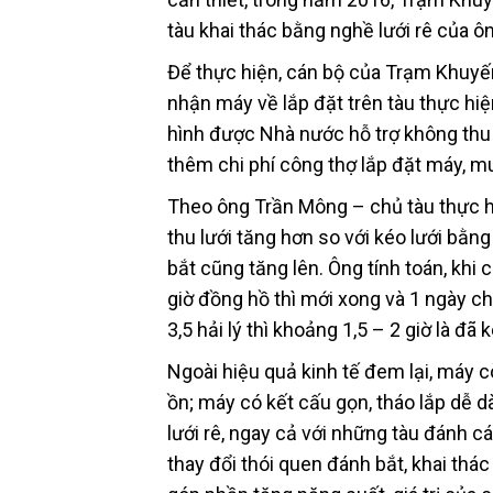
tàu khai thác bằng nghề lưới rê của ô
Để thực hiện, cán bộ của Trạm Khuyế
nhận máy về lắp đặt trên tàu thực hiện
hình được Nhà nước hỗ trợ không thu h
thêm chi phí công thợ lắp đặt máy, m
Theo ông Trần Mông – chủ tàu thực hiệ
thu lưới tăng hơn so với kéo lưới bằn
bắt cũng tăng lên. Ông tính toán, khi 
giờ đồng hồ thì mới xong và 1 ngày ch
3,5 hải lý thì khoảng 1,5 – 2 giờ là đã
Ngoài hiệu quả kinh tế đem lại, máy c
ồn; máy có kết cấu gọn, tháo lắp dễ d
lưới rê, ngay cả với những tàu đánh c
thay đổi thói quen đánh bắt, khai th