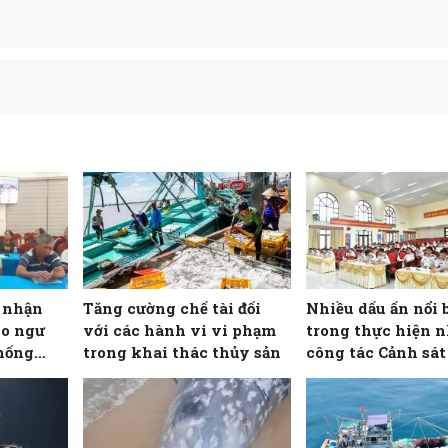
o nhận
Tăng cường chế tài đối
Nhiều dấu ấn nổi 
ho ngư
với các hành vi vi phạm
trong thực hiện 
hống
trong khai thác thủy sản
công tác Cảnh sát 
Hải đội 102