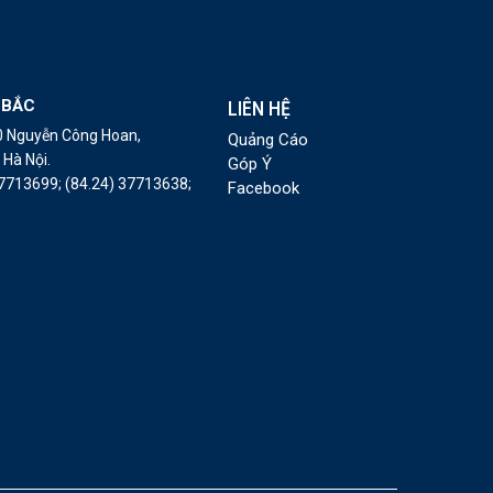
 BẮC
LIÊN HỆ
10 Nguyễn Công Hoan,
Quảng Cáo
Hà Nội.
Góp Ý
37713699;
(84.24) 37713638;
Facebook