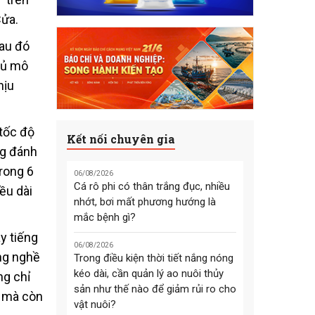
Cửa.
sau đó
chủ mô
hịu
 tốc độ
Kết nối chuyên gia
ng đánh
trong 6
06/08/2026
Cá rô phi có thân trắng đục, nhiều
ều dài
nhớt, bơi mất phương hướng là
mắc bệnh gì?
y tiếng
06/08/2026
ằng nghề
Trong điều kiện thời tiết nắng nóng
kéo dài, cần quản lý ao nuôi thủy
ng chỉ
sản như thế nào để giảm rủi ro cho
, mà còn
vật nuôi?