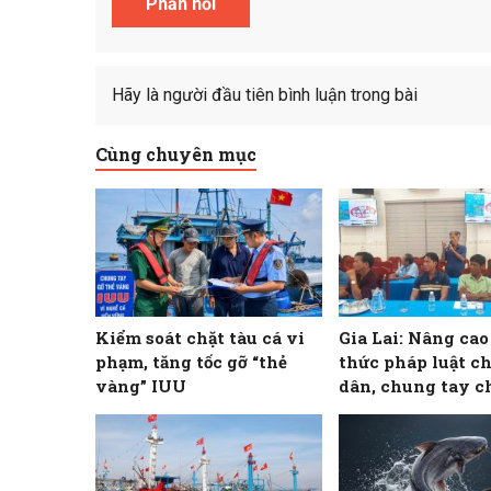
Hãy là người đầu tiên bình luận trong bài
Cùng chuyên mục
Kiểm soát chặt tàu cá vi
Gia Lai: Nâng ca
phạm, tăng tốc gỡ “thẻ
thức pháp luật c
vàng” IUU
dân, chung tay c
khai thác IUU