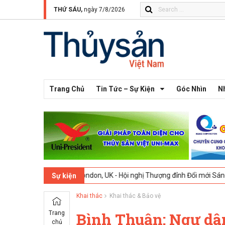
THỨ SÁU,
ngày 7/8/2026
Trang Chủ
Tin Tức – Sự Kiện
Góc Nhìn
N
9-02-2026
London, UK - Hội nghị Thượng đỉnh Đổi mới Sáng tạo tron
Sự kiện
Khai thác
Khai thác & Bảo vệ
Trang
Bình Thuận: Ngư dân
chủ