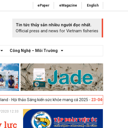
ePaper
eMagazine
English
Tin tức thủy sản nhiều người đọc nhất.
Official press and news for Vietnam fisheries
Công Nghệ – Môi Trường
thảo Sáng kiến sức khỏe mang cá 2025 -
23-04-2025
Vigo, Tây Ban Nha 
/2020 12:33
 lực