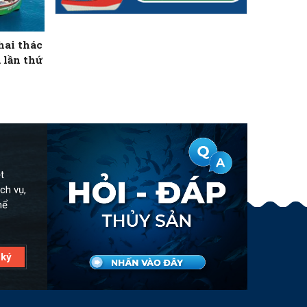
hai thác
 lần thứ
t
ch vụ,
hể