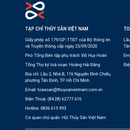
TẠP CHÍ THỦY SẢN VIỆT NAM
TO
Giấy phép số 179/GP-TTĐT của Bộ thông tin
Lầu
và Truyền thông cấp ngày 25/09/2020
Tân
Phó Tổng Biên tập phụ trách: Đỗ Huy Hoàn
Ema
Tổng Thư ký toà soạn: Hoàng Hải Đăng
Điệ
Địa chỉ: Lầu 2, Nhà B, 116 Nguyễn Đình Chiểu,
phường Tân Định, TP. Hồ Chí Minh.
Email:
toasoan@thuysanvietnam.com.vn
Điện Thoại:
(84.28) 62777 616
Hotline: 0836 615 993
Cơ quan chủ quản: Hội Thủy Sản Việt Nam