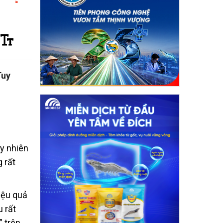
Tuy
uy nhiên
 rất
hiệu quả
u rất
” trên