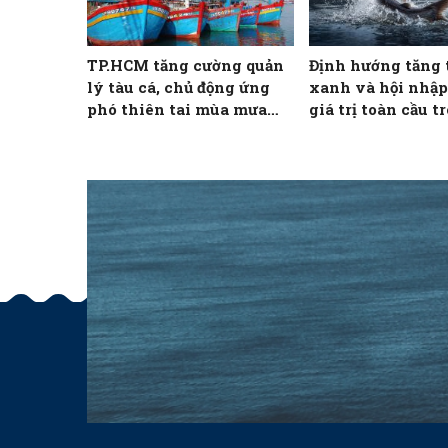
TP.HCM tăng cường quản
Định hướng tăng 
lý tàu cá, chủ động ứng
xanh và hội nhập
phó thiên tai mùa mưa
giá trị toàn cầu t
bão
NTTS