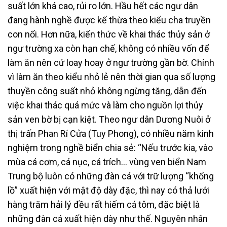
suất lớn khá cao, rủi ro lớn. Hầu hết các ngư dân
đang hành nghề được kế thừa theo kiểu cha truyền
con nối. Hơn nữa, kiến thức về khai thác thủy sản ở
ngư trường xa còn hạn chế, không có nhiều vốn để
làm ăn nên cứ loay hoay ở ngư trường gần bờ. Chính
vì làm ăn theo kiểu nhỏ lẻ nên thời gian qua số lượng
thuyền công suất nhỏ không ngừng tăng, dẫn đến
việc khai thác quá mức và làm cho nguồn lợi thủy
sản ven bờ bị cạn kiệt. Theo ngư dân Dương Nuôi ở
thị trấn Phan Rí Cửa (Tuy Phong), có nhiều năm kinh
nghiệm trong nghề biển chia sẻ: “Nếu trước kia, vào
mùa cá cơm, cá nục, cá trích… vùng ven biển Nam
Trung bộ luôn có những đàn cá với trữ lượng “khổng
lồ” xuất hiện với mật độ dày đặc, thì nay có thả lưới
hàng trăm hải lý đều rất hiếm cá tôm, đặc biệt là
những đàn cá xuất hiện dày như thế. Nguyên nhân