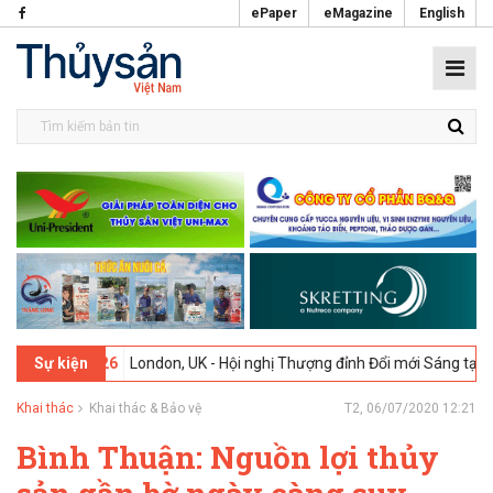
ePaper
eMagazine
English
2-2026
London, UK - Hội nghị Thượng đỉnh Đổi mới Sáng tạo trong Ng
Sự kiện
Khai thác
Khai thác & Bảo vệ
T2, 06/07/2020 12:21
Bình Thuận: Nguồn lợi thủy