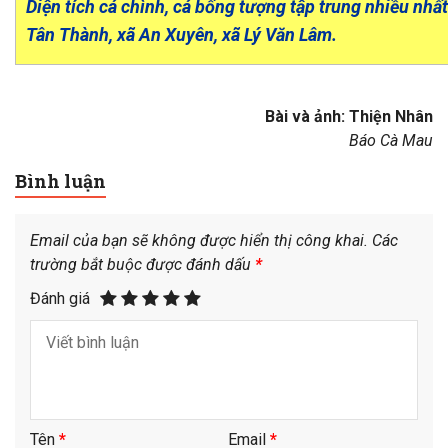
Diện tích cá chình, cá bống tượng tập trung nhiều nh
Tân Thành, xã An Xuyên, xã Lý Văn Lâm.
Bài và ảnh: Thiện Nhân
Báo Cà Mau
Bình luận
Email của bạn sẽ không được hiển thị công khai.
Các
trường bắt buộc được đánh dấu
*
Đánh giá
Tên
*
Email
*