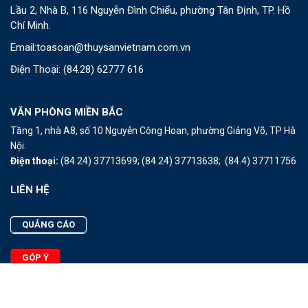
Lầu 2, Nhà B, 116 Nguyễn Đình Chiểu, phường Tân Định, TP. Hồ
Chí Minh.
Email:
toasoan@thuysanvietnam.com.vn
Điện Thoại:
(84.28) 62777 616
VĂN PHÒNG MIỀN BẮC
Tầng 1, nhà A8, số 10 Nguyễn Công Hoan, phường Giảng Võ, TP Hà
Nội.
Điện thoại:
(84.24) 37713699;
(84.24) 37713638;
(84.4) 37711756
LIÊN HỆ
QUẢNG CÁO
GÓP Ý