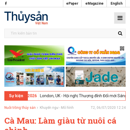
ePaper
eMagazine
English
09-02-2026
London, UK - Hội nghị Thượng đỉnh Đổi mới Sáng tạo tro
Sự kiện
Nuôi trồng thủy sản
Khuyến ngư - Mô hình
T2, 06/07/2020 12:24
Cà Mau: Làm giàu từ nuôi cá