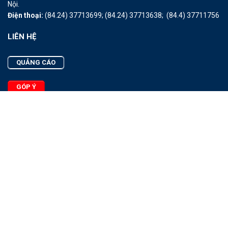
Nội.
Điện thoại:
(84.24) 37713699;
(84.24) 37713638;
(84.4) 37711756
LIÊN HỆ
QUẢNG CÁO
GÓP Ý
LIÊN HỆ
Quảng Cáo
Góp Ý
Facebook
2025 - © Bản quyền thuộc Tạp chí Thủy sản Việt Nam
Cấm sao chép dưới mọi hình thức nếu không có sự chấp thuận
bằng văn bản